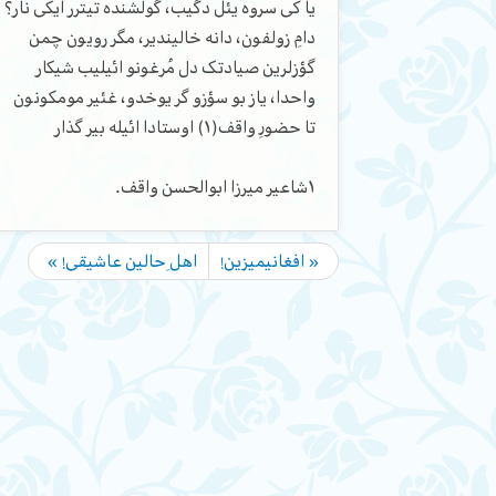
یا کی سروه یئل دگیب، گولشنده تیترر ایکی نار؟
دامِ زولفون، دانه خالیندیر، مگر رویون چمن
گؤزلرین صیادتک دل مُرغونو ائیلیب شیکار
واحدا، یاز بو سؤزو گر یوخدو، غئیر مومکونون
تا حضورِ واقف(١) اوستادا ائیله بیر گذار
١شاعیر میرزا ابوالحسن واقف.
« افغانیمیزین!
اهلِ حالین عاشیقی! »