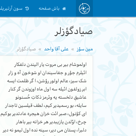
باش صفحه
سون آرتیریلم
صیادگؤزلر
مین سؤز
علی آقا واحد
صیادگؤزلر
اولموشام بیر بی مروت یار الیندن دلفکار
ائیلرم جؤر و جفاسیندان او شوخون آه و زار
شک سیز، عالم اولور رؤشن، ا گر ظلمت ایسه
ابرِ زولفون ائیله سه اول ماه اوزوندن گر کنار
عاشیقِ دلخسته یه وئرمز ذکاتِ حُسنونو
سایله، بو رسمیدیر کیم، لطف قیلسین تاجدار
ای کؤنول، صبر ائت خزانِ هیجره عادتدیر بوکیم
چرخ، اوّلدن یازیبدیر هر خزانه بیر باهار
دلبرا، پستان می دیر، سینه نده اول لیمو نه دیر