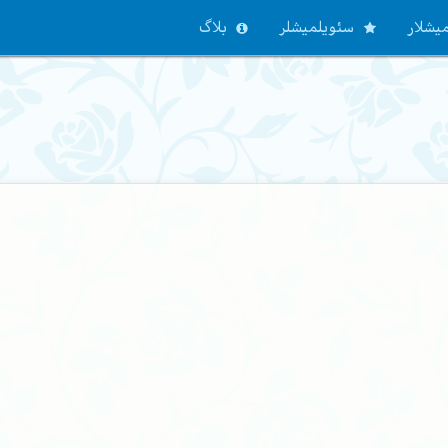
یشلار
سئویلمیشلر
بلاگ