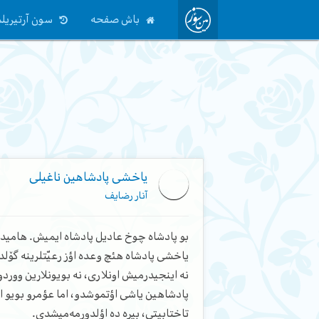
باش صفحه
سون آرتیریلم
یاخشی پادشاهین ناغیلی
آنار رضایف
بو پادشاه چوخ عادیل پادشاه ایمیش. هامیدا
یاخشی پادشاه هئچ وعده اؤز رعیّتلرینه گۆل
نه اینجیدرمیش اونلاری، نه بویونلارین وورد
پادشاهین یاشی اؤتموشدو، اما عؤمرو بویو او 
تاختابیتی، بیره ده اؤلدورمه‌میشدی.