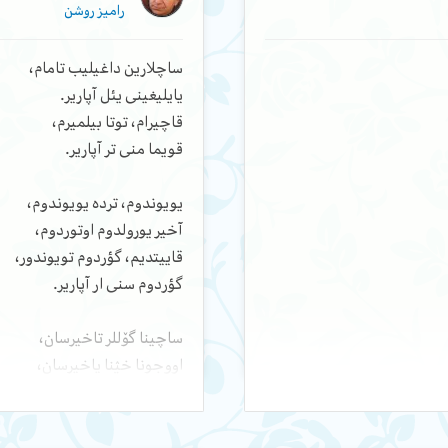
ین.
رامیز روشن
خیالین، جامالین گؤزل چلنگی!
دی. پادشاه اولماقدان دا آرتیق
ایلهام یئتیم قالار، عاغیل – کم
ساچلارین داغیلیب تامام،
ایدی، دیلنن-سؤزنن دئییب
یایلیغینی یئل آپاریر.
گنجه، ۱۹۱۷
 یوخ ایدی: اینجه‌میان،
قاچیرام، توتا بیلمیرم،
گؤر، دردیمدن اؤل. آغزینا
قویما منی تر آپاریر.
یندان بیر جۆت شاماما باش
یویوندوم، ترده یویوندوم،
آخیر یورولدوم اوتوردوم،
قار اۆستونه قان دامیب، قاشلار
قاییتدیم، گؤردوم تویوندور،
یمی ائله اوزوندو کی، تامام
گؤردوم سنی ار آپاریر.
بئلی ائله نازیک ایدی کی،
ساچینا گۆللر تاخیرسان،
ئری‌ینده یئره ناز ائله‌ییر.
اووجونا خؽنا یاخیرسان،
قؽسقانج ایدی پادشاه. لاپ
سن اوردا گؤیه باخیرسان،
بوردا منی یئر آپاریر...
یلچک قونسون.