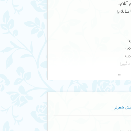
ین و دؤولت موطلقا
 آللام،
ساللام!
،
ه چکدی حیصار
دی.
ینی فرقدار
دی،
ی قورآن ایلن
ئییر!
،
م بنده دیر
فرخونده دیر
دی،
شرمنده دیر
ئییر!
ادیل قنده‌دیر؟
 عومران ایلن
ش شعرلر
ی.
ی،
د ائیله دی
ییر!
منقاد ائیله دی