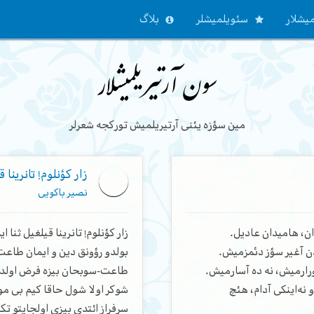
یشلار
سئویلمیشلر
بلاگ
مین سؤزه یئنی آرتیریلمیش تورکجه شعرلر
زار کؤنلوم! تانرینا ق
نصیر باکویی
ن، هامیدان عادیل.
زار کؤنلوم! تانرینا قیلغیل ثنا ای
دن آغیر سؤز دئمزمیش.
بولدو رؤونق دین و ایمان طاع
ورارمیش، نه ده آسارمیش.
طاعت-سوبحان بیزه فرض اولدو
نه‌اینکی آدام، هئچ
شوکر اولا شول حاقا کیم بی مو
سرفراز ائتدی بیزی اولجایتو ت