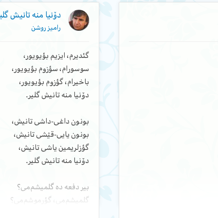
پدی، پادشاهین آروادیینان
دۆنیا منه تانیش گلی
و، نه وعدلر وئردی، دئیه
رامیز روشن
اچدیلار. بیلمیرم مغریبه یا
گئدیرم، ایزیم بؤیویور،
 خیلاف چؽخمادی - آروادی‌نین
سوسورام، سؤزوم بؤیویور،
ونو مملکتی‌نین هیمنی اعلان
باخیرام، گؤزوم بؤیویور،
دۆنیا منه تانیش گلیر.
وئریردی و تزه پادشاه لذّتله
ن سئویردی. سئونده ایسه
بونون داغی-داشی تانیش،
لار بوردا سئویشمه‌ده
بونون یایی-قؽشی تانیش،
ن.
گؤزلریمین یاشی تانیش،
وزیرین خیانتی یامان یئر
دۆنیا منه تانیش گلیر.
ه‌مگی قاداغان ائتمیشدی. اما
روادی‌نین خورولتوسونا قولاق
بیر دفعه ده گلمیشم‌می؟
گلمیشم‌می، گؤرموشم‌می؟
اقلی‌یدی: آخی هئچ کیم
یاشامیشام، اؤلموشم‌می -