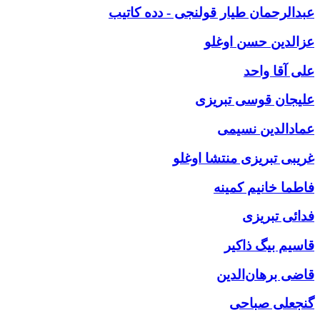
عبدالرحمان طیار قولنجی - دده کاتیب
عزالدین حسن اوغلو
علی آقا واحد
علیجان قوسی تبریزی
عمادالدین نسیمی
غریبی تبریزی منتشا اوغلو
فاطما خانیم کمینه
فدائی تبریزی
قاسیم بیگ ذاکیر
قاضی برهان‌الدین
گنجعلی صباحی