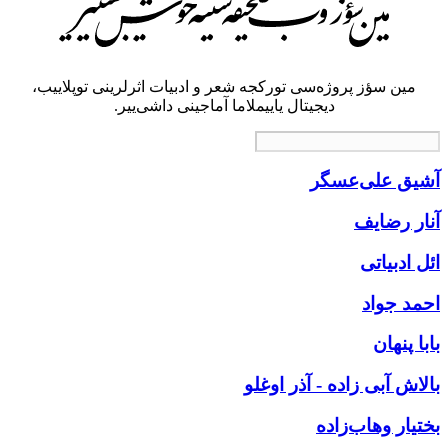
مین سؤز پروژه‌سی تورکجه شعر و ادبیات اثرلرینی توپلاییب،
دیجیتال یاییملاما آماجینی داشی‌ییر.
آشیق علی‌عسگر
آنار رضایف
ائل ادبیاتی
احمد جواد
بابا پنهان
بالاش آبی زاده - آذر اوغلو
بختیار وهاب‌زاده