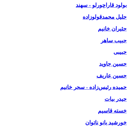
بولود قاراچورلو - سهند
جلیل محمدقولوزاده
حئیران خانیم
حبیب ساهر
حبیبی
حسین جاوید
حسین عاریف
حمیده رئیس‌زاده - سحر خانیم
حیدر بیات
خسته قاسیم
خورشید بانو ناتوان