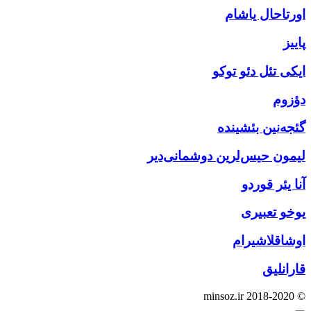
اورتاحال یاشام
پاییز
ایکی تئل دئو توکو
دؤزوم
گئجه‌نین بئشینده
لیمون حیس‌لرین دوشمانی‌دیر
آنا یئر قوردو
یوخو تعبیری
اوشاقلاشیرام
قارانلیق
© minsoz.ir 2018-2020