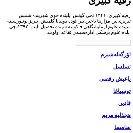
رقیه کبیری
رقیه کبیری، ۱۳۴۱-نجی گونش ایلینده خوی شهرینده شمس
تبریزی‌نین مزارینا یاخین بیر ائوده دونیایا گلمیش، تبریز یونیورسیته
سینده علوم آزمایشگاهی فاکولته سینده تحصیل آلیب. ۱۳۹۲-جی
ایلده علوم پزشکی اداره‌سیندن تقاعد اولوب.
اؤزگه‌له‌شیرم
تسلسل
یاغیش رقصی
توسباغا
قادین
مَجدَلیه مریم
سامسا