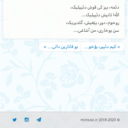
دئمه، بیز کی قوش دئییلیک،
الله‌ا تانیش دئییلیک...
روحوم، دور، یؽغیش، گئدیریک،
سن یوخاری، من آشاغی...
« کیم دئییر، یۇخو…
بو قاتارین دالی… »
© minsoz.ir 2018-2020