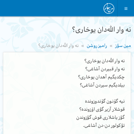
نه وار الله‌دان یوخاری؟
مین سؤز
رامیز روشن
نه وار الله‌دان یوخاری؟
نه وار الله‌دان یوخاری؟
نه وار قبیردن آشاغی؟
چکدیگیم آهدان یوخاری؟
بیلدیگیم سیردن آشاغی؟
نیه گۆنون گۆندوزونده
قوشلار آزیر گؤی اۆزونده؟
گؤز یاشلاری قوش گؤزوندن
تؤکولور دن-دن آشاغی.