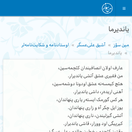
یاندیرما
مین سؤز
آشیق علی‌عسگر
اوستادنامه و شکایت‌نامه‌لر
یاندیرما
عارف اولان انصافیندان کئچمه‌سین،
من فقیری عشق آتشی یاندیرار.
هئچ کیمسه‌نه عشق اودونا دوشمه‌سین،
آهنی اریده‌ر، داشی یاندیرار.
هر کس گورمک ایسته‌ر یاری پنهاندان،
یوز ایل چکر آه و زاری پنهاندان.
آتشی گیزلیندن، ناری پنهاندان،
کیرپیگی اود وورار، قاشی یاندیرار.
وقتین کئچدی، خطین چالدی، علی‌عسگر!