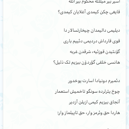
اسیر بیر میللته محکوم بیر ائله
قایغی چکن کیمدی آغلایان کیمدی؟
دیلیمی دالیمدان چیخارتسالار دا
قوی قارداش دردیمی دئییم باری
گۆنئیدن قوزئیه، شرقدن غربه
هانسی خلقی گؤردۆن بیزیم تک ذلیل؟
دئمیرم دونیادا اسارت یوخدور
چوخ یئرلرده سونگو تاخمیش استعمار
آنجاق بیزیم کیمی ازیلن آزدیر
هاردا حق وئرمز وار، حق تاپیلماز وار!