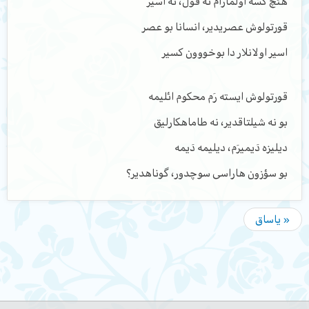
هئچ کسه اولمارام نه قول، نه اسیر
قورتولوش عصریدیر، انسانا بو عصر
اسیر اولانلار دا بوخووون کسیر
قورتولوش ایسته رَم محکوم ائلیمه
بو نه شیلتاقدیر، نه طاماهکارلیق
دیلیزه دَیمیرَم، دیلیمه دَیمه
بو سؤزون هاراسی سوچدور، گوناهدیر؟
« یاساق