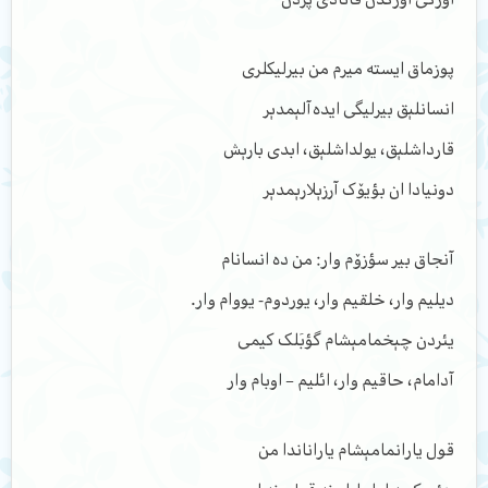
پوزماق ایسته میرم من بیرلیکلری
انسانلېق بیرلیگی ایده‌آلېمدېر
قارداشلېق، یولداشلېق، ابدی بارېش
دونیادا ان بؤیۆک آرزېلارېمدېر
آنجاق بیر سؤزۆم وار: من ده انسانام
دیلیم وار، خلقیم وار، یوردوم- یووام وار.
یئردن چېخمامېشام گؤبَلک کیمی
آدامام، حاقیم وار، ائلیم – اوبام وار
قول یارانمامېشام یاراناندا من