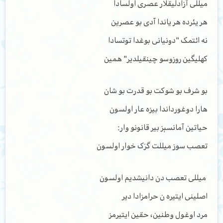
میللی آزادلیقلار عصری اولسادا
هر یئرده هر یاندا آدی بو عصرین
نه ائتمک "دونیانی بوغدا توتسادا
کهلیگین روزوسو چینقیلدیر" همین
بو شرف بو شوکت بو قدرت بو شان
هارا دوغورداندا بیزه عار اولسون
حیاتین آمانسېز بیر قانونو وار:
تعصب‌ سوز میللت گرَک خوار اولسون
میللی تعصب دن دانیشدیم اولسون
اصلینی ایتیره‌ ن حرامزادا دیر
مرد اوغول وطنین، حقین ایتیرمز