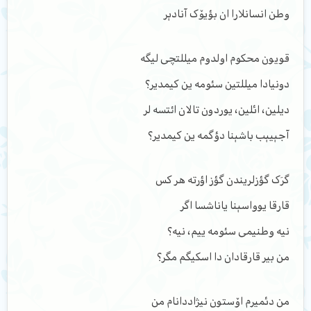
وطن انسانلارا ان بؤیۆک آنادېر
قویون محکوم اولدوم میللتچی‌ لیگه
دونیادا میللتین سئومه ‌ین کیمدیر؟
دیلین، ائلین، یوردون تالان ائتسه ‌لر
آجېیېب باشېنا دؤگمه ‌ین کیمدیر؟
گرَ‌ک گؤزلریندن گؤز اؤرته هر کس
قارقا یوواسېنا یاناشسا اگر
نیه وطنیمی سئومه ‌ییم، نیه؟
من بیر قارقادان دا اسکیگم مگر؟
من دئمیرم اۆستون نیژاددانام من