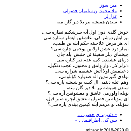
مین سؤز
ملا محمد بن سلیمان فضولی
غزل‌لر
سندن همیشه تیر بلا دیر گلن منه
خوش گلدی دون اول آیه سرشکیم نظاره سی،
بیر ایش دوشر کی، عاشقین ایشلر ستاره سی.
ای هر مرض علاجینه حکم ایله ین طبیب،
بیمار درد عشق اولانین یوخمی چاره سی؟
چیخماق دیلر سفینۀ تن جنبش ایله جان
دریای عشقدن کی، عدم دیر کناره سی.
دئرلر کی، وار وامق و مجنون، عجب دئگیل،
داغیلمیش اولا آتش عشقیم شراره سی.
نولدی گتیرمدین اله صدپاره کؤنلومی،
وهم ائیله دینمی ال کسه بو شیشه پاره سی؟
سندن همیشه تیر بلا دیر گلن منه،
بؤیله اولورمی عاشق و معشوقین آره سی؟
ای سؤیله ین فضولییه عشق ایچره صبر قیل،
سؤیله، بو مرهم ایله کیمین بیتدی یاره سی؟
« دئدین، ای خضر، …
بس کی، اطرافیما… »
© minsoz.ir 2018-2020