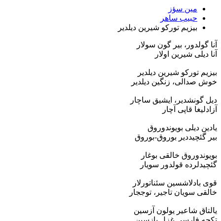
مین سؤز
حبیب ساهر
بیزیم تورکو شیرین دیلدیر
آنا گولدور، بیر گون سولار
آنا دیلی شیرین اولار
بیزیم تورکو شیرین دیلدیر
خوش صدالی، زنگین دیلدیر
دیل گونشدیر، ایشیق ساچار
آزادلیغا قاپی آچار
یادین دیلی بویوندوروق
بیر گئچیددیر بوروق-بوروق
بویوندوروق خالقی بوغار
گئچیدلرده قولدور سویار
قوی بادلاشسین سئناتورلار
خالقی سویان تاجیر، توججار
یالتاق شاعیر یولون آزسین
تکجه فارسی غزل یازسین