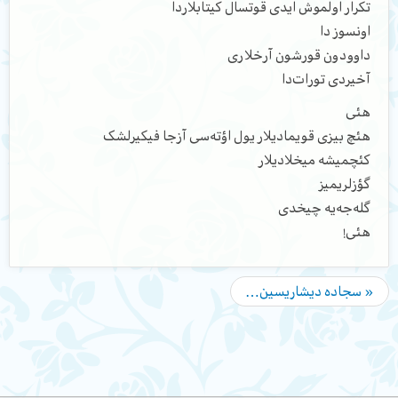
تکرار اولموش ایدی قوتسال کیتابلاردا
اونسوز دا
داوودون قورشون آرخلاری
آخیردی تورات‌دا
هئی
هئچ بیزی قویمادیلار یول اؤته‌سی آزجا فیکیرلشک
کئچمیشه میخلادیلار
گؤزلریمیز
گله‌جه‌یه چیخدی
هئی!
« سجاده دیشاریسین…