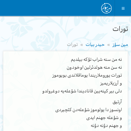
تورات
مین سؤز
حیدر بیات
تورات
نه من سنه شراب تؤکه بیلدیم
نه سن منه هولدئرلین اوخودون
تورات یوروملاریندا یوماقلاندی بویوموز
و آرزیلاریمیز
دلی بیر کپنه‌یین قانادیندا شؤعله‌یه دوغرولدو
آرتیق
اونسوز دا یولوموز شؤعله‌دن کئچیردی
و شؤعله جهنم ایدی
و جهنم دؤنه دؤنه