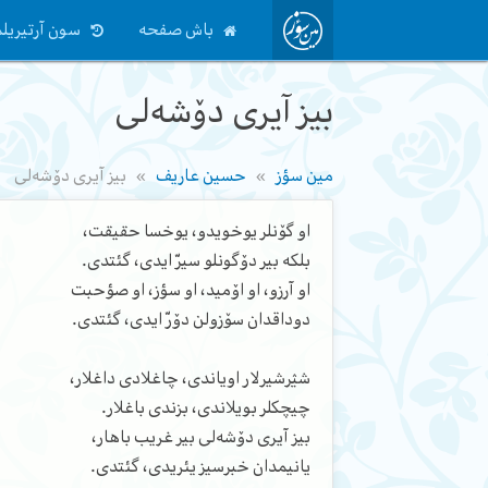
باش صفحه
سون آرتیریلم
بیز آیری دۆشه‌لی
مین سؤز
حسین عاریف
بیز آیری دۆشه‌لی
او گۆنلر یوخویدو، یوخسا حقیقت،
بلکه بیر دۆگونلو سیرّ ایدی، گئتدی.
او آرزو، او اۆمید، او سؤز، او صؤحبت
دوداقدان سۆزولن دۆرّ ایدی، گئتدی.
شؽرشیرلار اویاندی، چاغلادی داغلار،
چیچکلر بویلاندی، بزندی باغلار.
بیز آیری دۆشه‌لی بیر غریب باهار،
یانیمدان خبرسیز یئریدی، گئتدی.