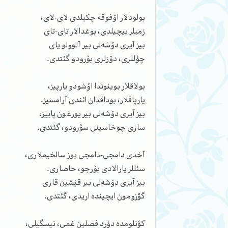
بولودلار اۆفوقه چکیلدی لای-لای،
زمیلر بیچیلدی، بوغدالار تای-تای
بیز آیری دۆشه‌لی بیر آلوولو یای
چؤللری، دۆزلری بۆرودو گئتدی.
بولاقلار بوینوندا اۆشودو یارپیز،
یارپاقلار، بوداقدان ائندی آرامسیز.
بیز آیری دۆشه‌لی بیر یورغون پاییز،
ساری چوخاسینی سۆرودو، گئتدی.
آخدی دامجی-دامجی بوز سالخیملاری،
سئللر یارالادی بۆرجو، حاصاری.
بیز آیری دۆشه‌لی بیر قؽشین قاری
گؤزومون ایچینده اریدی، گئتدی.
کؤنلومده دؤرد فصلین غمی، نیسگیلی،