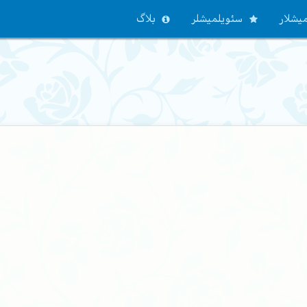
یشلار
سئویلمیشلر
بلاگ