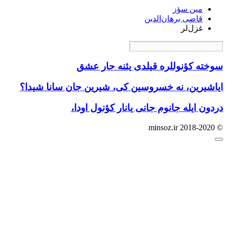
مین سؤز
قاضی برهان‌الدین
غزل‌لر
‫سوخته کؤنوللره قیلدی یئنه جار عشق‬
ایاشیرین، نه خسروسین کی، شیرین جان سانا شیدا؟
دردون ایله جانوم جانی یانار کؤنول اودا،
© minsoz.ir 2018-2020