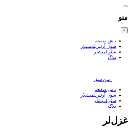
منو
×
باش صفحه
سون آرتیریلمیشلار
سئویلمیشلر
بلاگ
مین سؤز
باش صفحه
سون آرتیریلمیشلار
سئویلمیشلر
بلاگ
غزل‌لر