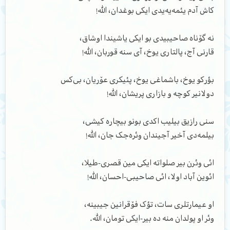
کاش آدم یئمه‌یه‌یدی ایکی بوغدان، الله!
نه گۆناه صاحیبیدی بو ایکی یاشیندا اوشاق،
قارنی آج، پالتاری یوخ، آی سنه قوربان، الله!
بؤرکو یوخ، باشماغی یوخ، پئیکری عۆریان، بی‌کس
دولانیر کوچه و بازاری پریشان، الله!
سنی رازیق بیلیب اکدی بونو بیچاره کیشی،
بیلمه‌دی آخیر آجیندان وئره‌جک جان، الله!
ائی وئرن بیر صلواته ایکی مین قصری-طیلا،
ائوین آباد اولا، ائی صاحیبی-احسان، الله!
او عیمارتلری سات، تؤک فۆقرانین جیبینه،
وئر او پولدان منه ده بیر-ایکی تومان، الله.