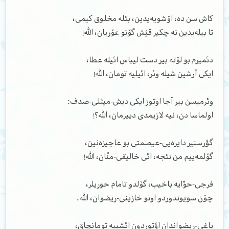
کاش سن ده، اۆشویه‌یدین، بئله مخلوق کیمی،
تا بیله‌یدین نه چکیر قؽش گۆنو عۆریان، الله!
دئمیرم بو لۆته بیر دست لیباس ائیله عطا،
ایکی آرشین شیله وئر، ائیلیه تومان، الله!
وئرمیسن بیر آجا اوتوز ایکی دیش-میثلی-صدف:
اولماسا دن، نیه لازیمدی دییرمان، الله؟!
گؤرسنیر دایره‌یی-عیصمتی بو عاجیزه‌نین،
گۆلمه‌ییم من نئجه، ائی خالیقی-منّان، الله!
فرجی-حوّایه باخیب، گۆلدو تامام حوریلر،
چۆن سویوندوردو اونو خازینی-ریضوان، الله.
باغی-ریضواندان اؤتوردون ائشییه تومانچاق،