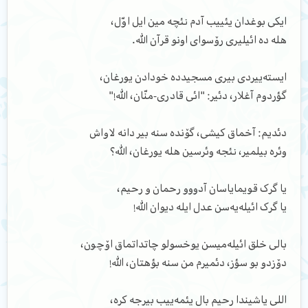
ایکی بوغدان یئییب آدم نئچه مین ایل اوّل،
هله ده ائیلیری رۆسوای اونو قرآن الله.
ایسته‌ییردی بیری مسجیدده خودادن یورغان،
گؤردوم آغلار، دئیر: "ائی قادری-منّان، الله!"
دئدیم: آخماق کیشی، گۆنده سنه بیر دانه لاواش
وئره بیلمیر، نئجه وئرسین هله یورغان، الله؟
یا گرک قویمایاسان آدووو رحمان و رحیم،
یا گرک ائیله‌یه‌سن عدل ایله دیوان الله!
بالی خلق ائیله‌میسن یوخسولو چاتداتماق اۆچون،
دۆزدو بو سؤز، دئمیرم من سنه بؤهتان، الله!
اللی یاشیندا رحیم بال یئمه‌ییب بیرجه کره،