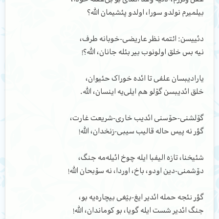
بیلمیرم نولدو سورا، اولدو پئشیمان الله؟
دئییسن: ائتمه نظر عاریضی-خوبانه طرف،
نیه بس خلق اولونوب بیر بئله جانان، الله؟!
یارادیبسان علفی تا ائده خوراک حئیوان،
خلق ائدیبسن گۆلو هم ایلی‌یه اینسان، الله.
گۆلشنی-حۆسنی ائدیب خاری-شریعت غارت،
گؤر نه پیس حاله قالیب سیبی-زنخدان، الله!
شئیخنا، تازه الیفبا ایله چوخ ائیله‌مه جنگ،
دۆشمنی-دین اودو، باخ، اوردا، نه سۆبحان الله!
گؤر نئجه حمله ائدیر ایغ-بؽغی بیچاره‌یه بو،
جنگ ائدیر شست ایله گویا، بو کوماندان، الله!