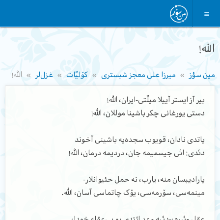
الله!
مین سؤز
میرزا علی معجز شبستری
کۆلیّات
غزل‌لر
الله!
بیر آز ایستر آییلا میلّتی-ایران، الله!
دستی یورغانی چکر باشینا موللان، الله!
یاتدی نادان، قویوب سجده‌یه باشینی آخوند
دئدی: ائی جیسمیمه جان، دردیمه درمان، الله!
یارادیبسان منه، یارب، نه حمل حئیوانلار-
مینمه‌سی، سۆرمه‌سی، یۆک چاتماسی آسان، الله.
عقل وئررم،-دئیه وعد ائتدی بو بی‌عقله خودا،