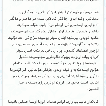
شخص-مزکور قزوینین قریه‌لریندن کربالایی سلیم آدلی بیر
دهقانین اوغلو ایدی. چۆنکی کربالایی سلیم بیر مؤمین و مۆتّقی
آدام ایدی، ایسته‌دی کی، اوغلو مولّا اولوب عۆلما سیلکینه
داخیل اولسون. اونا بیناً اونو اوشاق ایکن گتیریب شهر-قزوینده
مکتبه قویدو. بیر نئچه ایلدن سونرا یوسیف سرّاج کی، حد-بۆلوغا
یئتیشیب، آثار-رۆشد اؤزونده مۆلاحیظه ائله‌دی، تحصیل-علم
اۆچون ایصفهانا گئتدی. اورادان دخی بیر نئچه ایلدن سونرا
کربلایا روانه اولوب، بؤیوک عالیملرین مجلیسینده تکمیل-
عۆلومه-شۆروع ائتدی. مۆدّت-مدید، اورادا مکث ائدیب تامام
عۆلوم-ایسلامیّه‌یه واقیف اولدو. چۆنکی عۆلمانین اکثر-اۆموردا
تقلّوبونو مۆشاهیده ائدیردی، اونا بیناً بو صینفه نیفرت به‌هم
ائدیب، ایسته‌مه‌دی کی، اؤزونو اولارین زۆمره‌سینه داخیل
ائتسین.
کربلادان قاییدیب وارید اولدو همدانا؛ اوردا اوستا خلیلین یانیندا