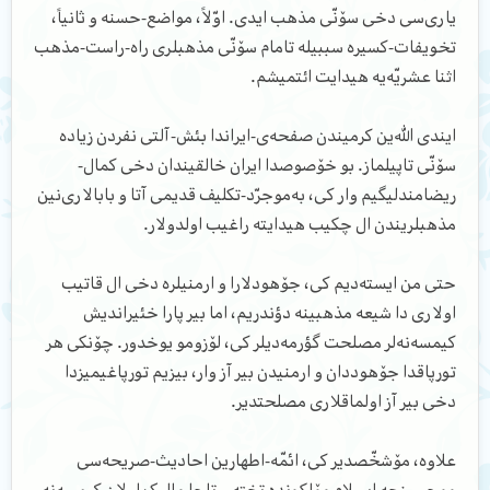
یاری‌سی دخی سۆنّی مذهب ایدی. اوّلاً، مواضع-حسنه و ثانیاً،
تخویفات-کسیره سببیله تامام سۆنّی مذهبلری راه-راست-مذهب
اثنا عشریّه‌یه هیدایت ائتمیشم.
ایندی الله‌ین کرمیندن صفحه‌ی-ایراندا بئش-آلتی نفردن زیاده
سۆنّی تاپیلماز. بو خۆصوصدا ایران خالقیندان دخی کمال-
ریضامندلیگیم وار کی، به‌موجرّد-تکلیف قدیمی آتا و بابالاری‌نین
مذهبلریندن ال چکیب هیدایته راغیب اولدولار.
حتی من ایسته‌دیم کی، جۆهودلارا و ارمنیلره دخی ال قاتیب
اولاری دا شیعه مذهبینه دؤندریم، اما بیر پارا خئیراندیش
کیمسه‌نه‌لر مصلحت گؤرمه‌دیلر کی، لۆزومو یوخدور. چۆنکی هر
تورپاقدا جۆهوددان و ارمنیدن بیر آز وار، بیزیم تورپاغیمیزدا
دخی بیر آز اولماقلاری مصلحتدیر.
علاوه، مۆشخّصدیر کی، ائمّه-اطهارین احادیث-صریحه‌سی