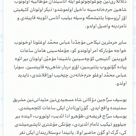
دللاللاری‌نین چوغولچولوغو ایله آتاسیندان مۆطالیبه اولونوب
شاهین حرم‌خانه‌سینه داخیل اولموشدو؛ ذیکر اولونان کئیفیتی
اؤز آرزوسونا یئتیشمگه وسیله بیلیب آتاسی ائوینه قاییتدی و
نامز‌دینه واصیل اولدو.
سایر حرملرین نیکاحی مۆجدّداً عباس محمّد اوغلونا اوخونوب
خواجه مۆبارکه امر اولوندو کو، ج‍ۆمله‌سینی هامان ساعات
قزوینین آلتینجی کۆچه‌سینین ‌باشیندا مۆعیّن اولونان بیر ائوه
پیاده گؤتوروب یئتیرسین، اؤزو دربار-شاهی‌یه قاییتسین. سونرا
عباس محمّد اوغلو حرم‌خانه‌دن چؽخیب اوزاقلاشدی، ناپدید
اولدو.
یوسیف سرّاجین دۆکانی شاه مسجیدی‌نین مئیدانی‌نین مشریق
سمتینده واقع ایدی. گۆن‌اورتادان ایکی ساعات کئچمیشدی.
یوسیف سرّاج فریضه‌ی-ظؤهرو ادا ائدیب، اوتوروب، الینده بیر
جیلووو تیکیب تامام ائدیردی، چۆنکی مۆشتری تاپشیرمیشدی
کی، گرک او گۆن حاضیر اولا. یانیندا دوستلاریندان ایکی نفر