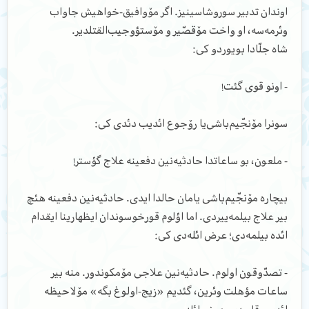
اوندان تدبیر سوروشاسینیز. اگر مۆوافیق-خواهیش جاواب
وئرمه‌سه، او واخت مۆقصّیر و مۆستؤوجیب‌القتلدیر.
شاه جلّادا بویوردو کی:
- اونو قوی گئت!
سونرا مۆنجّیم‌باشی‌یا رۆجوع ائدیب دئدی کی:
- ملعون، بو ساعاتدا حادثیه‌نین دفعینه علاج گؤستر!
بیچاره مۆنجّیم‌باشی یامان حالدا ایدی. حادثیه‌نین دفعینه هئچ
بیر علاج بیلمه‌ییردی. اما اؤلوم قورخوسوندان ایظهارینا ایقدام
ائده بیلمه‌دی؛ عرض ائله‌دی کی:
- تصدّوقون اولوم. حادثیه‌نین علاجی مۆمکوندور. منه بیر
ساعات مؤهلت وئرین، گئدیم «زیج-اولوغ بگه» مۆلاحیظه