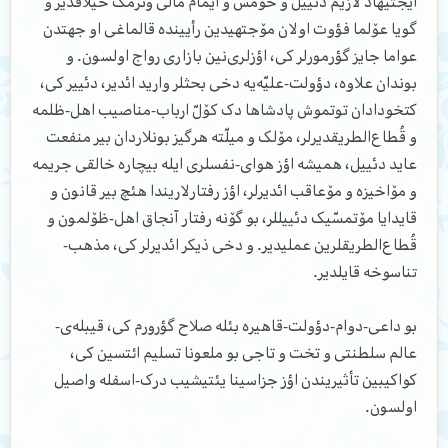
ایجتیهاد لازیم دئییل و خۆمس و ایمام مالی وئرمک خیلافدیر و
گویا عۆلما فؤوت اولان مۆجتهیدین رأیینده قالماغی او جهتدن
عواما جایز گؤرمورلر کی، اؤزلری‌نین بازاری رواج اولسون. و
بوندان علاوه، دؤولت-علیّه‌یه دخی بحثلر وارید ائدیر، دئییر کی،
کتخودادان توتموش پادشاها دک کۆلّ ارباب-مناصیب اهل-ظلمه
و قُطاع‌الطریقدیرلر، مۆلک و میلّته هرگیز بونلاردان بیر منفعت
عاید دئییل، همیشه اؤز هوای-نفسلری ایله بیچاره خالقی جریمه
و مۆاخیزه و مۆعاقب ائدیرلر، اؤز رفتارلاریندا هئچ بیر قانون و
قایدایا مۆتمسّیک دئییللر، بو گۆنه رفتار آنجاق اهل-ظۆلمون و
قُطاع‌الطریقلرین عملیدیر. و دخی ذیکر ائدیرلر کی، مذهب-
تناسوخه قایلدیر.
بو داعی-دوام-دؤولت-قاهیره بئله صلاح گؤرورم کی، قیبله‌ی-
عالم سلطنتی و تخت و تاجی بو ملعونا تسلیم ائتسین کی،
کواکیبین تأثیریندن اؤز جزاسینا یئتیشیب درک-اسفله واصیل
اولسون.