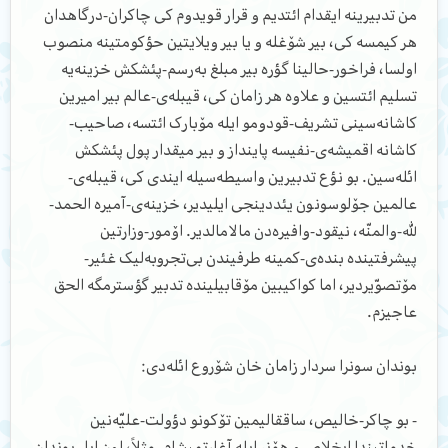
من تدبیرینه ایقدام ائتدیم و قرار قویدوم کی چاکران-درگاهدان
هر کیمسه کی، بیر شۆغله و یا بیر ویلایتین حؤکومتینه منصوب
اولسا، فراخور-حالینا گؤره بیر مبلغ به‌رسم-پئشکش خزینه‌یه
تسلیم ائتسین و علاوه هر زامان کی، قیبله‌ی-عالم بیر امیرین
کاشانه‌سینی تشریف-قودومو ایله مۆبارک ائتسه، صاحیب-
کاشانه اقمیشه‌ی-نفیسه پاینداز و بیر میقدار پول پئشکش
ائله‌سین. بو نؤع تدبیرین واسیطه‌سیله ایندی کی، قیبله‌ی-
عالمین جۆلوسونون یئددینجی ایلیدیر، خزینه‌ی-آمیره الحمد-
للّٰه‌-والمنّه، نیقود-وافیره‌دن مالامالدیر. اۆمور-وزارتین
پیشرفتینده بنده‌ی-کمینه طرفیندن بی‌تجروبه‌لیک غئیر-
مۆتصوّیردیر، اما کواکیبین مۆقابیلینده تدبیر گؤسترمگه الحق
عاجیزم.
بوندان سونرا سردار زامان خان شۆروع ائله‌دی:
- بو چاکر-خالیص، ساققالیمین تۆکونو دؤولت-علیّه‌نین
خدماتیندا ایخلاص و هۆنر ایله آغارتمیشام. مثلاً، اون ایل بوندان