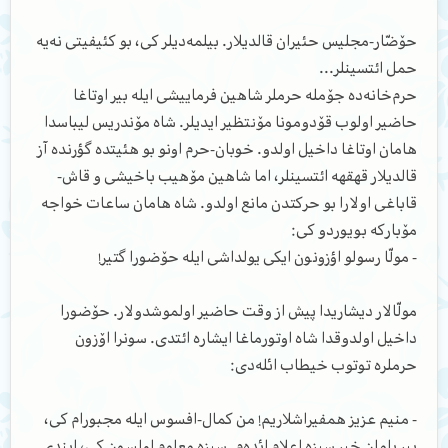
حۆضّار-مجلیس حئیران قالدیلار. بیلمه‌دیلر کی، بو کئیفیتی نه‌یه
حمل ائتسینلر...
حرم‌خانه‌ده ج‍ۆمله حرملر شاهین فرماییشی ایله بیر اوتاغا
حاضیر اولوب قۆدومونا مۆنتظیر ایدیلر. شاه مۆندریس لیباسدا
هامان اوتاغا داخیل اولدو. خوبان-حرم اونو بو هئیتده گؤرنده آز
قالدیلار قهقهه ائتسینلر، اما شاهین مۆهیب باخیشی و قاش-
قاباغی اولارا بو حرکتدن مانع اولدو. شاه هامان ساعات خواجه
مۆبارکه بویوردو کی:
- مولّا رسولو اؤزونون ایکی یولداشی ایله حۆضورا گتیر!
مولّالار دیشاریدا پیش از وقت حاضیر اولموشدولار. حۆضورا
داخیل اولدوقدا شاه اوتورماغا ایشاره ائتدی. سونرا اۆزون
حرملره توتوب خیطاب ائله‌دی:
- منیم عزیز همفیراشلاریم! من کمال-افسوس ایله مجبورام کی،
بیر یامان خبر سیزه اعلام ائده‌م. سیزه معلوم اولسون کی، ایندی