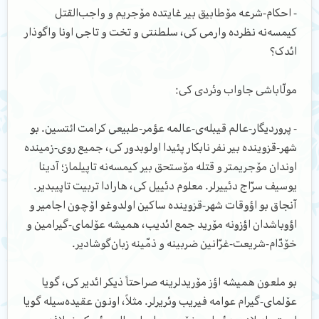
- احکام-شرعه مۆطابیق بیر غایتده مۆجریم و واجب‌القتل
کیمسه‌نه نظرده وارمی کی، سلطنتی و تخت و تاجی اونا واگوذار
ائدک؟
مولّا‌باشی جاواب وئردی کی:
- پروردیگار-عالم قیبله‌ی-عالمه عؤمر-طبیعی کرامت ائتسین. بو
شهر-قزوینده بیر نفر نابکار پئیدا اولوبدور کی، جمیع روی-زمینده
اوندان مۆجریمتر و قتله مۆستحق بیر کیمسه‌نه تاپیلماز؛ آدینا
یوسیف سرّاج دئییرلر. معلوم دئییل کی، هارادا تربیت تاپیبدیر.
آنجاق بو اؤوقات شهر-قزوینده ساکین اولدوغو اۆچون اجامیر و
اؤوباشدان اؤزونه مۆرید جمع ائدیب، همیشه عۆلمای-گیرامین و
خۆدّام-شریعت-غرّانین ضربینه و ذمّینه زبان‌گوشادیر.
بو ملعون همیشه اؤز مۆریدلرینه صراحتاً ذیکر ائدیر کی، گویا
عۆلمای-گیرام عوامه فیریب وئریرلر. مثلاً، اونون عقیده‌سیله گویا