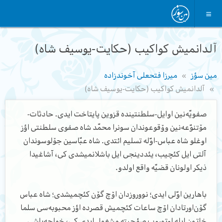
آلدانمیش کواکیب (حکایت-یوسیف شاه)
مین سؤز
میرزا فتحعلی آخوندزاده
آلدانمیش کواکیب (حکایت-یوسیف شاه)
صفویّه‌نین اوایل-سلطنتینده قزوین پایتاخت ایدی. حادثات-
مۆتنوّعه‌نین وۆقوعوندان سونرا محمّد شاه صفوی سلطنتی اؤز
اوغلو شاه عباس-اوّله تسلیم ائتدی. شاه عبّاسین جۆلوسوندان
آلتی ایل کئچیب، یئددینجی ایل باشلانمیشدی کی، آشاغیدا
ذیکر اولونان قضیّه واقع اولدو.
باهارین اوّلی ایدی؛ نووروزدان اۆچ گۆن کئچمیشدی؛ شاه عباس
گۆن‌اورتادان اۆچ ساعات کئچمیش قصرده اؤز محبوبه‌سی سلما
خاتون ایله اوتوروب صؤحبته مشغول ایدی کی، خواجه‌باشی