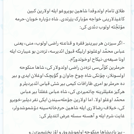
طلاق تامام اولدوقدا شاهین بویروغو ایله اولارین کبین
کاغیذلارینی خواجه مۆبارک یؽرتدی. شاه دۆباره خوبان-حرمه
مۆتجّئه اولوب دئدی کی:
- اگر سیزدن هر بیرینیز فقره و قناعته راضی اولوب، منی، یعنی
عباس محمّد اوغلونو ارلیگه قبول ائدیرسه، تزه‌دن بو عیبارت ایله
اونا صیغه‌ی-نیکاح اوخوتدورّام.
حرملرین کۆلّی‌سی تزه‌دن راضی اولدولار کی، شاها منکوحه
اولسونلار، چۆنکی شاه چوخ جاوان و گؤیچک اوغلان ایدی و بیر
ده حرملر بو امری ظارافات کیمی بیر شئی قیاس ائدیردیلر و
هرگیز عقیللرینه چاتمیردی کی، شاه عباس غفلتاً بیر عباس
محمّد اوغلو اولا. اما اولارین ج‍ۆمله‌سیندن ایکی نفر دیلبر-خوبرو
کی، خیلاف-رضالاری ایله شاهین حرم‌خانه‌سینه دۆشموشدولر،
غایت شرم ایله و آهسته سسله عرض ائتدیلر کی:
- بیز پادیشاها منکوحه اولموشدوق و اؤز بختیمیزدن و