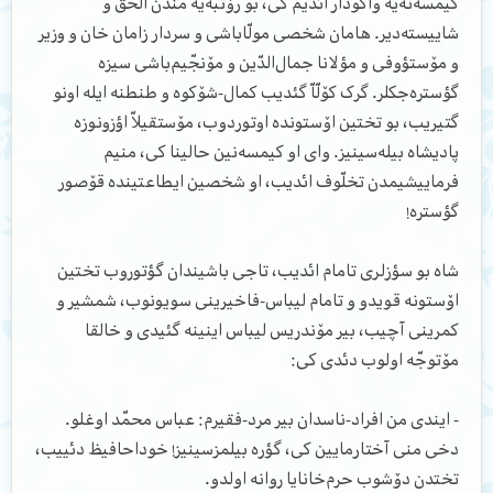
کیمسه‌نه‌یه واگوذار ائدیم کی، بو رۆتبه‌یه مندن الحق و
شاییسته‌دیر. هامان شخصی مولّا‌باشی و سردار زامان خان و وزیر
و مۆستؤوفی و مؤلانا جمال‌الدّین و مۆنجّیم‌باشی سیزه
گؤستره‌جکلر. گرک کۆلّاّ گئدیب کمال-شۆکوه و طنطنه ایله اونو
گتیریب، بو تختین اۆستونده اوتوردوب، مۆستقیلاّ اؤزونوزه
پادیشاه بیله‌سینیز. وای او کیمسه‌نین حالینا کی، منیم
فرماییشیمدن تخلّوف ائدیب، او شخصین ایطاعتینده قۆصور
گؤستره!
شاه بو سؤزلری تامام ائدیب، تاجی ‌باشیندان گؤتوروب تختین
اۆستونه قویدو و تامام لیباس-فاخیرینی سویونوب، شمشیر و
کمرینی آچیب، بیر مۆندریس لیباس اینینه گئیدی و خالقا
مۆتوجّه اولوب دئدی کی:
- ایندی من افراد-ناسدان بیر مرد-فقیرم: عباس محمّد اوغلو.
دخی منی آختارمایین کی، گؤره بیلمزسینیز! خوداحافیظ دئییب،
تختدن دۆشوب حرم‌خانایا روانه اولدو.