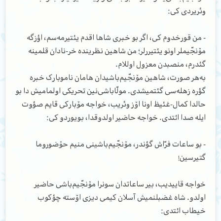
وئریردی کی:
- من قورخدوم کی، اگر بو خبری شاها اقدم یئتیرمه‌سم، اؤزگه
مۆنجّیملر اونو یئتیررلر؛ من شاهین نظرینده خر-نادان قلمینه
گئدرم، منصبدن معزول اوللام.
به‌هر صورت، شاهین مۆنجّیم‌باشیدان هامان ناموبارک خبره
گؤره زهله‌سی گئتمیشدی. مولّا‌باشی‌نین تحریکی اولمامیش دا بو
حالدا کمال-غئیظ اونا اۆز وئریب، خواجه مۆبارکی قایم صؤوت
ایله صدا ائتدی. خواجه حاضیر اولدوقدا، بویوردو کی:
- بو ساعات فرّاش گؤندر، مۆنجّیم‌باشینی منیم حۆضوروما
گتیرسین!
خواجه قاییدیب، بیر ساعاتدان سونرا مۆنجّیم‌باشی حاضیر
اولدو. شاه غضبلنمیش آسلان کیمی دیزی اۆسته چؤکوب
خیطاب ائتدی: