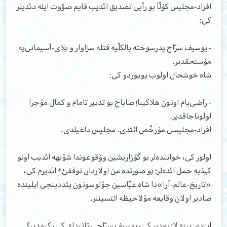
افراد-مجلیس کۆلّاً بو رأیی تصدیق ائدیب قایم صؤوت ایله دئدیلر
کی:
- یوسیف سرّاج پدرسوخته بالکلّیه قتله سزاوار و بلای-آسیمانی‌یه
مۆستحقدیر.
شاه خوشحال اولوب بویوردو کی:
- راضی‌یام اونون هلاکینا! صاباح بو تدبیر تامام و کمال مۆجرا
اولوناجاقدیر.
افراد-مجلیسی مۆرخّص ائتدی. مجلیس داغیلدی.
اولور کی، خواننده‌لر بو گۆزاریشین وۆقوعوندا شۆبهه ائدیب اونو
کیذبه حمل ائده‌لر؛ بو صورتده من اولاردان توققئ* ائدیرم کی،
«تاریخ-عالم-آرا»دا شاه عبّاسین جۆلوسونون یئددینجی ایلینده
صادیر اولان وقایعه مۆلاحیظه ائتسینلر.
ایندی بیزه لازیمدیر کی، یوسیف سرّاجی تانیداق کی، کیمدیر؟