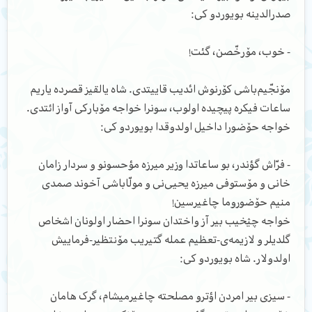
صدرالدینه بویوردو کی:
- خوب، مۆرخّصن، گئت!
مۆنجّیم‌باشی کۆرنوش ائدیب قاییتدی. شاه یالقیز قصرده یاریم
ساعات فیکره پیچیده اولوب، سونرا خواجه مۆبارکی آواز ائتدی.
خواجه حۆضورا داخیل اولدوقدا بویوردو کی:
- فرّاش گؤندر، بو ساعاتدا وزیر میرزه مؤحسونو و سردار زامان
خانی و مۆستوفی میرزه یحیی‌نی و مولّا‌باشی آخوند صمدی
منیم حۆضوروما چاغیرسین!
خواجه چؽخیب بیر آز واختدان سونرا احضار اولونان اشخاص
گلدیلر و لازیمه‌ی-تعظیم عمله گتیریب مۆنتظیر-فرماییش
اولدولار. شاه بویوردو کی:
- سیزی بیر امردن اؤترو مصلحته چاغیرمیشام، گرک هامان