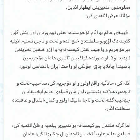
معلومدور. تدبیرینی ایظهار ائدین.
مؤلانا عرض ائله‌دی کی:
- قیبله‌ی-عالم بو ایّام-نۆحوستده، یعنی نووروزدان اون بئش گۆن
کئچنه‌دک اؤزونو سلطنتدن خلع ائده و تخت و تاجی تسلیم ائیلیه
بیر مۆجریم و واجیب‌القتل کیمسه‌نه‌یه و اؤزو خلقین نظریندن
ناپدید اولا. او صورتده کواکیبین تأثیری هامان مۆجریمین
‌باشیندا چاتلایاجاق؛ چۆنکی او واخت ایران پادشاهی اودور.
ائله کی، حادثیه واقع اولور و او مۆجریم کی، صاحیب-تخت و
تاجدیر، هلاکته یئتیشیر، او زامان قیبله‌ی-عالم ایختیفادان
چؽخیب گئنه تخت و تاجا مالیک اولور و کمال-ایقبال و عافیتده
سلطنت ائدر.
اما گرک خلقدن بیر کیمسه‌نه بو تدبیری بیلمیه و ظنّ ائتمیه کی،
قیبله‌ی-عالم عاریتاً تخت و تاجدان ال چکیر؛ تا کی، هامان