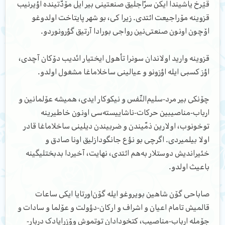
قؽرخ یاشیندا ایکن سرّاجلیق صنعتینی بیر ایل مۆدّتینده اؤیرنیب
قزوینه مۆراجیعت ائتدی. زیرا کی، بو شهر پایتاخت اولدوغو
اۆچون اونون صنعتی‌نین رواجی بورادا آرتیق گؤرونوردو.
قزوینه وارید اولاندان سونرا تأهول ایختیار ائدیب دۆکان آچدی،
اؤز کسبی ایله اؤزونو و عیالینی ساخلاماغا مشغول اولدو.
چۆنکی بیر مرد-سلیم‌النّفس و نیکوکار ایدی، همیشه عۆلمانین و
ارباب-مناصیبین حرکات-ناشاییسته‌سی اونون خاطیرینه
توخونوب، اولارین ذمّیندن و ضربیندن دیلینی ساخلاماغا قادر
اولا بیلمیردی. اگرچی بو نؤع جانگودازلیق اونا صادق و
خئیراندیش دوستلار به‌هم ائتدی، نهایت، آخیردا بدبختلیگینه
باعیث اولدو.
صاباحی گۆن شاهین بویروغو ایله گۆن‌اورتایا ایکی ساعات
قالمیش تامام اعیان و اشراف و ارکان-دؤولت و عۆلما و سادات و
ج‍ۆمله ارباب-مناصیب، کتخودادان توتموش وۆزرایادک دربار-