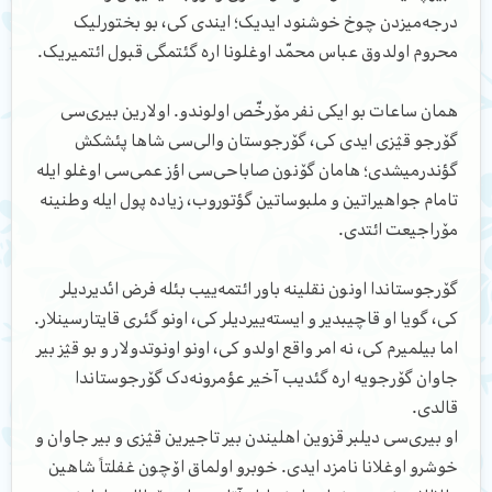
درجه‌میزدن چوخ خوشنود ایدیک؛ ایندی کی، بو بختورلیک
محروم اولدوق عباس محمّد اوغلونا اره گئتمگی قبول ائتمیریک.
همان ساعات بو ایکی نفر مۆرخّص اولوندو. اولارین بیری‌سی
گۆرجو قؽزی ایدی کی، گۆرجوستان والی‌سی شاها پئشکش
گؤندرمیشدی؛ هامان گۆنون صاباحی‌سی اؤز عمی‌سی اوغلو ایله
تامام جواهیراتین و ملبوساتین گؤتوروب، زیاده پول ایله وطنینه
مۆراجیعت ائتدی.
گۆرجوستاندا اونون نقلینه باور ائتمه‌ییب بئله فرض ائدیردیلر
کی، گویا او قاچیبدیر و ایسته‌ییردیلر کی، اونو گئری قایتارسینلار.
اما بیلمیرم کی، نه امر واقع اولدو کی، اونو اونوتدولار و بو قؽز بیر
جاوان گۆرجویه اره گئدیب آخیر عؤمرونه‌دک گۆرجوستاندا
قالدی.
او بیری‌سی دیلبر قزوین اهلیندن بیر تاجیرین قؽزی و بیر جاوان و
خوشرو اوغلانا نامزد ایدی. خوبرو اولماق اۆچون غفلتاً شاهین