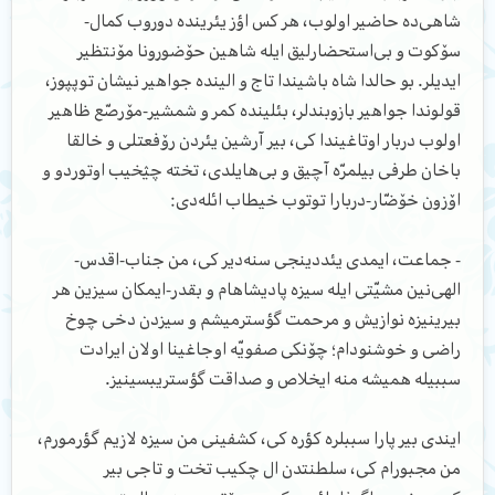
شاهی‌ده حاضیر اولوب، هر کس اؤز یئرینده دوروب کمال-
سۆکوت و بی‌استحضارلیق ایله شاهین حۆضورونا مۆنتظیر
ایدیلر. بو حالدا شاه ‌باشیندا تاج و الینده جواهیر نیشان توپپوز،
قولوندا جواهیر بازوبندلر، بئلینده کمر و شمشیر-مۆرصّع ظاهیر
اولوب دربار اوتاغیندا کی، بیر آرشین یئردن رۆفعتلی و خالقا
باخان طرفی بیلمرّه آچیق و بی‌هایلدی، تخته چؽخیب اوتوردو و
اۆزون خۆضّار-دربارا توتوب خیطاب ائله‌دی:
- جماعت، ایمدی یئددینجی سنه‌دیر کی، من جناب-اقد‌س-
الهی‌نین مشیّتی ایله سیزه پادیشاهام و بقدر-ایمکان سیزین هر
بیرینیزه نوازیش و مرحمت گؤسترمیشم و سیزدن دخی چوخ
راضی و خوشنودام؛ چۆنکی صفویّه اوجاغینا اولان ایرادت
سببیله همیشه منه ایخلاص و صداقت گؤستریبسینیز.
ایندی بیر پارا سببلره کؤره کی، کشفینی من سیزه لازیم گؤرمورم،
من مجبورام کی، سلطنتدن ال چکیب تخت و تاجی بیر