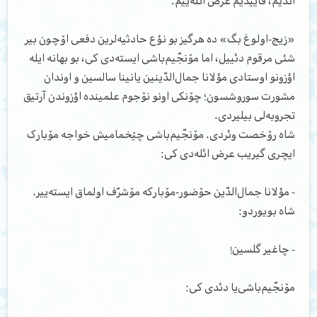
ائدیم، قاییدیم عرض ائله‌ییم.
«زیج-اولوغ بگ» ده هرگیز بو نؤع حادثیه‌لرین دفعی اۆچون بیر
شئی مرقوم دئییل، اما مۆنجّیم‌باشی ایسته‌دی کی، بو بهانه ایله
اؤزونو اوستادی مؤلانا جمال‌الدّینین یانینا سالسین و اوندان
مشورت سوروشسون؛ چۆنکی اونو نۆجوم علمینده اؤزوندن آرتیق
تجروبه‌لی بیلیردی.
شاه رۆخصت وئردی. مۆنجّیم‌باشی چؽخمامیش خواجه مۆبارک
ایچری گیریب عرض ائله‌دی کی:
- مؤلانا جمال‌الدّین حۆضور-مۆبارکه مۆشرّف اولماق ایسته‌ییر.
شاه بویوردو:
- چاغیر گلسین!
مۆنجّیم‌باشی‌یا دئدی کی: