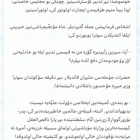
خۆصوصدا بیر تدبیر گؤستره‌سینیز. چۆنکی بو مجلیس-خاصدیر،
اونا بیناً منیم طرفیمدن ایجازت اولونور کی، اوتوراسینیز.
اشخاص فرماییشی عمله گتیردیلر. شاه مۆنجّیم‌باشی‌نین خبرینی
ایلقا ائتدیکدن سونرا بویوردو کی:
- آیا، سیزین رأیینیزه گؤره من نه قیسمی تدبیر ایله بو حادثیه‌نی
اؤز وۆجودومدان دفع ائده بیلرم؟
حضرات ج‍ۆمله‌سی حئیران قالدیلار. بیر دقیقه سۆکوتدان سونرا
وزیر میرزه مؤحسون باشلادی دانیشماغا:
- بو بنده‌ی-کمینه‌نین ایخلاصی دؤولت-علیّه‌یه نیسبت
بدیهیاتداندیر. البته، قیبله‌ی-عالمین خاطیرینده‌دیر کی، پدر-
بۆزورگووارلاری‌نین ایّام-سلطنتینده بیر پارا ناقص‌العقل
کیمسه‌نه‌لرین وزارته مۆ‌باشیرتی اولماق سببیله خزینه‌ی-آمیره نه
مرتبه‌ده نۆقوددان خالی اولموشدو. بو کئیفیته حالی اولدوقدا