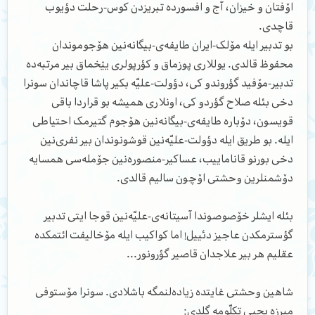
اۆفتان و خیزان، آج و افسورده تبریزدن کوس-رحلت دؤیوب
قاچدی.
بو تدبیر ایله مۆلک-ایران طایفه‌ی-بیگانه‌نین هۆجوموندان
محفوظ قالدی. یوللاری پوزماق و کؤرپولری یؽخماق بیر مرتبه‌ده
تدبیر-مۆفید گؤروندو کی، دؤولت-علیّه بکیر پاشا قاچاندان سونرا
دخی بئله صلاح گؤردو کی، اونلاری همیشه بو قراردا باقی
قویسون، دۆباره طایفه‌ی-بیگانه‌نین هۆجوم گتیرمک احتیاطی
ایله. بو طریق ایله دؤولت-علیّه‌نین قوشونوندان بیر نفری‌نین
دخی بورنو قاناماییب، عساکیر-منصوره‌نین ج‍ۆمله‌سی همسایه
دۆشمنلرین وحشتی اۆچون سالیم قالدی.
بئله ایشلر خۆصوصوندا آسیتانه‌ی-علیّه‌نین قوجا ایتی تدبیر
گؤسترمکدن عاجیز دئییل! اما کواکیب ایله مۆخالیفت ائتمکده
عقلیم هر بیر علاجدان قاصیر گؤرونور...
شاهین وحشتی غایتده زیاده‌لنمگه باشلادی. سونرا مۆستوفی
میرزه یحیی تکلّومه گلدی: