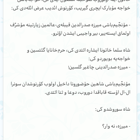
خواجه مۆبارک ایچری گیریب، کۆرنوش ائدیب عرض ائله‌دی کی:
- مۆنجّیم‌باشی میرزه صدرالدین قیبله‌ی-عالمین زیارتینه مۆشرّف
اولماق ایسته‌ییر، بیر واجیبی ایشدن اؤترو.
شاه سلما خاتونا ایشاره ائتدی کی، حرم‌خانایا گئتسین و
خواجه‌یه بویوردو کی:
- میرزه صدرالدینی چاغیر گلسین!
مۆنجّیم‌باشی شاهین حۆضورونا داخیل اولوب کۆرنوشدان سونرا
ال-ال اۆسته قاباقدا دوروب، دوعا و ثنا ائتدی.
شاه سوروشدو کی:
- میرزه، نه وار؟