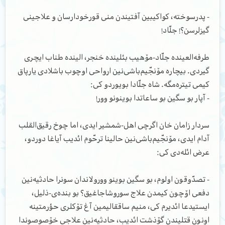
- پدرسوخته، کواکیبین آفتیندن منی قورخودارسان و علاجینی
گیزلرسن؟! جلّاد!
طرفه‌العینده جلّاد-مۆهیب بئلینده خنجر، الینده طناب ایچری
گیردی. بیچاره مۆنجّیم‌باشی‌نین ارواحی اوچوب باشلادی یارپاق
کیمی تیتره‌مگه. شاه جلّادا بویوردو کی:
- آپار بو سگین بو ساعاتدا بوینونو وور!
سردار زامان خان اگرچی اهل-شمشیر ایدی، اما چوخ رقیق‌القلب
آدام ایدی، مۆنجّیم‌باشی‌نین حالینا ترحّوم ائدیب آیاغا دوردو،
عرض ائله‌دی کی:
- تصدّوقون اولوم، بو سگین بوینو وورولاندان سونرا حادثیه‌نین
دفعی اۆچون کیمدن علاج سوروشاجاغیق؟ بو بنده‌ی-ذلیل،
ایستیدعا ائدیرم کی، منیم ساققالیمین آغ تۆکلری حؤرمتینه
اونون قتلیندن گۆذشت ائدیب، حادثیه‌نین علاجی خۆصوصوندا