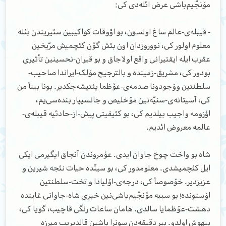
مۆنجّیم‌باشی عرض ائله‌دی کی:
- قیبله‌ی-عالم ساغ اولسون، بو اؤوقات کواکیبین سئیریندن بئله
معلوم اولور کی، نووروزدان اون بئش گۆن کئچمیش مرّیخین
عقرب ایله ایقتیرانی واقع اولاجاق و بو قیران-نحسینین تأثیری
بودور کی، مشریق-زمینده و بالترجیح مۆلک-ایراندا صاحیب-
سلطنتین وۆجودونا صدمه‌ی-عۆظما یئتیشه‌جکدیر. بونا بیناً من
کی، آسیتانه‌ی-سنیّه‌نین مۆخلیص و جانسیپار بنده‌سی‌یم،
اؤزومه واجیب بیلدیم کی، بو کئیفیتی پیش-از-حادثیه قیبله‌ی-
عالمه معروض ائدیم.
شاه بو واخت چوخ جاوان ایدی. عؤمروندن آنجاق ایگیرمی ایکی
ایل کئچمیشدی. معلومدور کی، بو سینّده حیات نئجه شیرین و
عزیزدیر. خۆصوصاً کی، درجه‌ی-اۆلیادا و تخت-سلطنتین
اۆستونده! بو سببه مۆنجّیم‌باشی‌نین خبری شاه-جاوانی غایتده
دهشت-عۆظمایا سالدی. هامان ساعات رنگی قاچیب، گویا کی،
بیهوش اولدو. بیر دقیقه‌دن سونرا ‌باشین قالدیریب میرزه