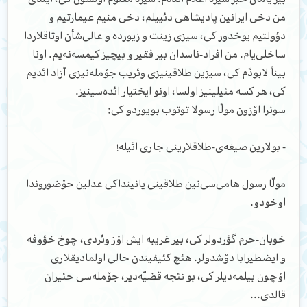
من دخی ایرانین پادیشاهی دئییلم، دخی منیم عیمارتیم و
دؤولتیم یوخدور کی، سیزی زینت و زیورده و عالی‌شأن اوتاقلاردا
ساخلی‌یام. من افراد-ناسدان بیر فقیر و بیچیز کیمسه‌نه‌یم. اونا
بیناً لابودّم کی، سیزین طلاقینیزی وئریب جۆمله‌نیزی آزاد ائدیم
کی، هر کسه مئیلینیز اولسا، اونو ایختیار ائده‌سینیز.
سونرا اۆزون مولّا رسولا توتوب بویوردو کی:
- بولارین صیغه‌ی-طلاقلارینی جاری ائیله!
مولّا رسول هامی‌سی‌نین طلاقینی یانینداکی عدلین حۆضوروندا
اوخودو.
خوبان-حرم گؤردولر کی، بیر غریبه ایش اۆز وئردی، چوخ خؤوفه
و ایضطیرابا دۆشدولر. هئچ کئیفیتدن حالی اولمادیقلاری
اۆچون بیلمه‌دیلر کی، بو نئجه قضیّه‌دیر، ج‍ۆمله‌سی حئیران
قالدی...