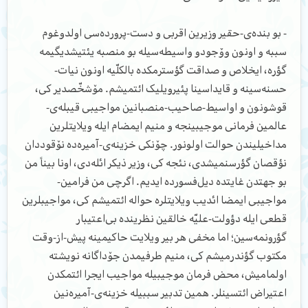
- بو بنده‌ی-حقیر وزیرین اقربی و دست-پرورده‌سی اولدوغوم
سببه و اونون وۆجودو واسیطه‌سیله بو منصبه یئتیشدیگیمه
گؤره، ایخلاص و صداقت گؤسترمکده بالکلّیه اونون نیات-
حسنه‌سینه و قایداسینا پئیرویلیک ائتمیشم. مۆشخّصدیر کی،
قوشونون و اواسیط-صاحیب-منصبانین مواجیبی قیبله‌ی-
عالمین فرمانی موجیبینجه و منیم ایمضام ایله ویلایتلرین
مداخیلیندن حوالت اولونور. چۆنکی خزینه‌ی-آمیره‌ده نۆقوددان
نؤقصان گؤرسنمیشدی، نئجه کی، وزیر ذیکر ائله‌دی، اونا بیناً من
بو جهتدن غایتده دیل‌فسورده ایدیم. اگرچی من فرامین-
مواجیبی ایمضا ائدیب ویلایتلره حواله ائتمیشم کی، مواجیبلرین
قطعی ایله دؤولت-علیّه خالقین نظرینده بی‌اعتیبار
گؤرونمه‌سین؛ اما مخفی هر بیر ویلایت حاکیمینه پیش-از-وقت
مکتوب گؤندرمیشم کی، منیم طرفیمدن جۆداگانه نویشته
اولمامیش، محض فرمان موجیبیله مواجیب ایجرا ائتمکدن
اعتیراض ائتسینلر. همین تدبیر سببیله خزینه‌ی-آمیره‌نین