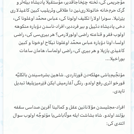
مۆجریمی کی، تخته چؽخاجاقدیر، مۆستقیلاً پادیشاه بیله‌لر و
گرک حرم‌خانه خاتونلاری‌نین دا طلاقی وئریلیب کبین کاغیذلاری
یؽرتیلا. سونرا اولارا تکلیف اولونا کی، عباس محمّد اوغلونا کی،
دخی پادیشاه دئییل و بیر فرددیر، افراد-ناسدن دۆباره منکوهه
اولوب فقر و قناعته راضی اولورلارمی؟ هر بیری‌سی کی، راضی
اولسا، اونا دۆباره عباس محمّد اوغلونا نیکاح اوخونا و کبین
کاغیذی یازیلا و هر بیری کی، راضی اولماسا، هامان ساعات
بوراخیلا...
مۆنجّیم‌باشی مهلکه‌دن قورتاردی. شاهین بشره‌سیندن بالکلیّه
قورخو اثری رفع اولدو. رنگی آغارمیش ایکن قؽرمیزیلیغا تبدیل
تاپدی.
افراد-مجلیسدن مؤلانانین عقل و کمالینا آفرین صداسی سقفه
بۆلند اولدو. شاه بشاشت ایله مولّا‌باشی‌یا مۆتوجّه اولوب سوال
ائتدی کی: