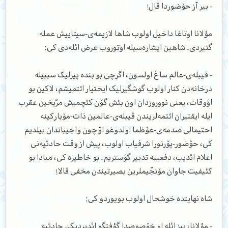
- بیر آز حۆضوردا قال!
مؤلانا اوتاغا داخیل اولوب شاها لازیمه‌ی-سیتاییش عمله
گتیردی. شاهین ایشاره‌سیله اوتوروب عرض ائله‌دی کی:
- قیبله‌ی-عالم ساغ اولسون، اگرچی بو بنده پیرلیک سببیله
درخانه‌دن کنار اولوب گوشگیرلیک ایختیار ائتمیشم، لاکین بو
اؤوقات، یعنی نووروزدان اون بئش گۆن کئچمیش مرّیخین عقرب
ایله ایقتیران ائتمه‌لریندن قیبله‌ی-عالمین ذات-مۆبارکینه
احتیمالی صدمه‌ی-عۆظما اولدوغو اۆچون واجیباتدان بیلدیم
کی، حۆضور-پۆرنورا شرفیاب اولوب، پیش از وقت حادثیه‌نی
اعلام ائدیب، دفعینه تدبیر گؤستریم. بو خاطیره کی، مبادا بو
کئیفیت جاوان مۆنجّیملرین بصیرتیندن مخفی قالا!
شاه نهایتده خوشحال اولوب بویوردو کی:
- مؤلانا، بیز ائله او خۆصوصدا گؤفتگو ائدیردیک. حادثیه