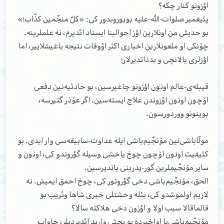
اؤزونو کنار چکه؟
پئیغمبر صلوات-الله-علیه بویوروبدور کی: «کلّ منجّمین کذّاب!»
بو حدیثی من اونلارین اؤز احوالینا ایسناد ائدیرم، نه علملرینه.
چۆنکی او ملعونلارین اخباری اکثر اؤوقات نتیجه باغیشلاییر، اما
اؤزلری یالانچی و بدذاتدیرلار!
قیبله‌ی-عالم اونون اؤزونو چاغیرسین، بو حادثیه‌نین دفعی
اۆچون اونون اؤزوندن علاج ایسته‌سین. اگر عۆذر گتیرسه،
بوینونو ووردورسون.
مولّا‌باشی‌نین مۆنجّیم‌باشی ایله عداوت-سابیقه‌سی وار ایدی. بو
کئیفیت اونون اۆچون چوخ یاخشی وسیله گؤروندو کی، اونون و
سایر مۆنجّیملرین گور-پدرینی یاندیرسین.
الحق، مۆنجّیم‌باشی دخی گؤرونور کی، چوخ احمق ایمیش. نه
لازیم اولموشدو کی، بئله وحشتلی خبری شاها وئریب بو
قالماقالا سبب اولا و اؤزون دخی هلاکته سالا؟
مۆنجّیم‌باشی‌یا اواخیرده بو بحثی وارید ائدیردیلر، جاواب