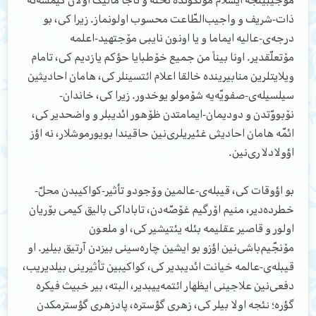
موجیبینجه ایسلام مۆلکونده تخته و تاجا مالیک اولان کیمسه‌نه
ذات-شریف و واجیب‌الطّاعت محسوب اولونماز. زیرا کی، بو
درجه‌ی-عالیه ایماما و یا اونون نایبی مۆجتهید-اعلمه
مۆتعلّقدیر. اونا بیناً من جمیع خۆطبایا حؤکم یازدیم کی، تامام
ویلایتلرین منابیرینده خالقا اعلام ائتسینلر کی، هامان احادیثین
سیلسیله‌ی-صفویّه‌یه شۆمولو یوخدور. زیرا کی، خاندان-
نۆبووّتدن و دودیمان-ایمامتدن ظۆهور ائدیبلر و واضحدیر کی،
ائمّه هامان احادیثی غئیریلری‌نین حاقیندا بویورموشلار، نه اؤز
اؤولادلاری‌نین.
بو اؤوقات کی، قیبله‌ی-عالمین وۆجودو تأثیر-کواکیبدن محلّ-
خطرده‌دیر، منیم اۆرگیم غۆصّه‌دن، تاباداکی بالیق کیمی بۆریان
اولور و قاصیر عقلیمه بئله یئتیشیر کی، او ملعون
مۆنجّیم‌باشی‌نین اؤزو بو ایشین چاره‌سینی بیزدن آرتیق بیلیر. او
قیبله‌ی-عالمه خیانت ائدیبدیر کی، کواکیبین تأثیرینی بیلدیریب،
دفعی‌نین علاجینی ایظهار ائتمه‌ییبدیر، البته، بیر خبیث فیکره
گؤره؛ نئجه اولا بیلر کی، زهری گؤستره، پادزهری گؤسترمکدن