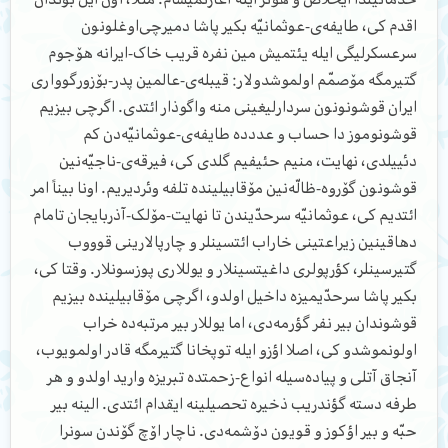
اقدم کی، طایفه‌ی-عوثمانیّه بکیر پاشا دمیرچی‌اوغلونون
سرعسکرلیگی ایله یئتمیش مین نفره قریب خاک-ایرانه هۆجوم
گتیرمگه مۆصمّم اولموشدولار: قیبله‌ی-عالمین پدر-بۆزورگوواری
ایران قوشونونون سردارلیغینی منه واگوذار ائتدی. اگرچی بیزیم
قوشونوموز دا حساب و عددده طایفه‌ی-عوثمانیّه‌دن کم
دئییلدی، نهایت، منیم حئیفیم گلدی کی، فیرقه‌ی-ناجیّه‌نین
قوشونون گۆروه-ظالّه‌نین مۆقابیلینده تلفه وئردیریم. اونا بیناً امر
ائتدیم کی، عوثمانیّه سرحدّیندن تا نهایت-مۆلک-آذربایجان تامام
دهاقینین زیراعتینی خاراب ائتسینلر و چارپالارینی قوووب
گتیرسینلر، کؤرپولری داغیتسینلار و یوللاری پوزسونلار. وقتا کی،
بکیر پاشا سرحدّیمیزه داخیل اولدو، اگرچی مۆقابیلینده بیزیم
قوشوندان بیر نفر گؤرمه‌دی، اما یوللار بیر مرتبه‌ده خراب
اولونموشدو کی، اصلا اؤزو ایله توپخانا گتیرمگه قادر اولمویوب،
آنجاق آتلی و پیاده‌سیله انواع-زحمتده تبریزه وارید اولدو و هر
طرفه دسته گؤندریب ذخیره تحصیلینه ایقدام ائتدی. الینه بیر
حبّه و بیر اؤکوز و قویون دۆشمه‌دی. ناچار اۆچ گۆندن سونرا