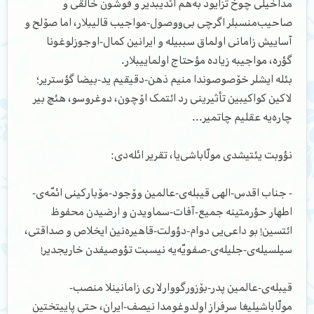
مداخیلی چوخ تزایود به‌هم ائدیبدیر و قوشون خالقی و
صاحیب‌منسبلر اگرچی بی‌ووصول-مواجیب قالیبلار، اما صۆلح و
آساییش زامانی اولماق سببیله و ایرانین کمال-اوجوزلوغونا
گؤره، مواجیبه زیاده مؤحتاج اولماییبلار.
بئله ایشلر خۆصوصوندا منیم ذهن-دقیقیم ید-بیضا گؤستریر؛
لاکین کواکیبین تأثیرینی رد ائتمک اۆچون، دوغروسو، هئچ بیر
چاره‌یه عقلیم چاتمیر...
نؤوبت یئتیشدی مولّا‌باشی‌یا، تقریر ائله‌دی:
- جناب اقدس-الهی قیبله‌ی-عالمین وۆجود-مۆبارکینی ائمّه‌ی-
اطهار حؤرمتینه جمیع-آفات-سماویدن و ارضیدن محفوظ
ائتسین! بو داعی‌یی دوام-دؤولت-قاهیره‌نین ایخلاص و صداقتی،
سیلسیله‌ی-جلیله‌ی-صفویّه‌یه نیسبت تؤوصیفدن خاریجدیر!
قیبله‌ی-عالمین پدر-بۆزورگووارلاری زامانینلا منصب-
مولّا‌باشیلیغا سرفراز اولدوغومدا نیصف-ایران، حتی پاییتختین