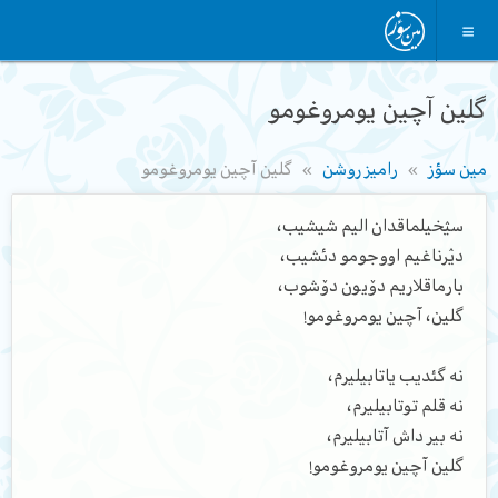
گلین آچین یومروغومو
مین سؤز
رامیز روشن
گلین آچین یومروغومو
سؽخیلماقدان الیم شیشیب،
دؽرناغیم اووجومو دئشیب،
بارماقلاریم دۆیون دۆشوب،
گلین، آچین یومروغومو!
نه گئدیب یاتابیلیرم،
نه قلم توتابیلیرم،
نه بیر داش آتابیلیرم،
گلین آچین یومروغومو!