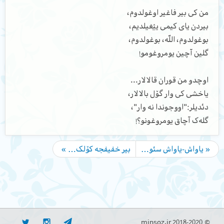
من‌ کی بیر فاغیر اوغولدوم،
بیردن یای کیمی یؽغیلدیم،
بوغولدوم، اللّه، بوغولدوم،
گلین آچین یومروغومو!
اوچدو من قوران قالالار...
یاخشی کی وار گۆل بالالار،
دئدیلر:"اووجوندا نه وار"،
گله‌‌ک آچاق یومروغونو؟!
« یاواش-یاواش سئو…
بیر خفیفجه کۆلک… »
© minsoz.ir 2018-2020