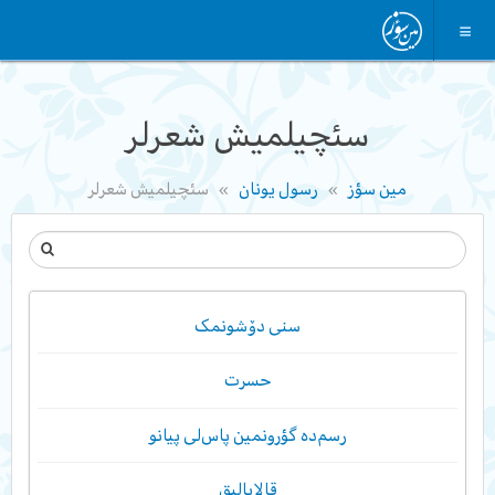
سئچیلمیش شعرلر
مین سؤز
رسول یونان
سئچیلمیش شعرلر
سنی دۆشونمک
حسرت
رسم‌ده گؤرونمین پاس‌لی پیانو
قالابالیق