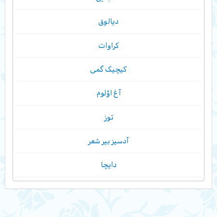
دیالوق
کراوات
کیچیک گمی
آغ اؤلوم
توز
آدسیز بیر شعر
دایچا