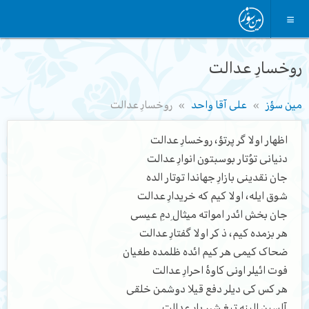
روخسارِ عدالت
مین سؤز
علی آقا واحد
روخسارِ عدالت
اظهار اولا گر پرتؤ، روخسارِ عدالت
دنیانی توُتار بوسبتون انوارِ عدالت
جان نقدینی بازارِ جهاندا توتار الده
شوق ایله، اولا کیم که خریدارِ عدالت
جان بخش ائدر امواته میثالِ دمِ عیسی
هر بزمده کیم، ذ کر اولا گفتارِ عدالت
ضحاک کیمی هر کیم ائده ظلمده طغیان
فوت ائیلر اونی کاوهٔ احرارِ عدالت
هر کس کی دیلر دفع قیلا دوشمن خلقی
آلسین الینه تیغِ شرر بارِ عدالت