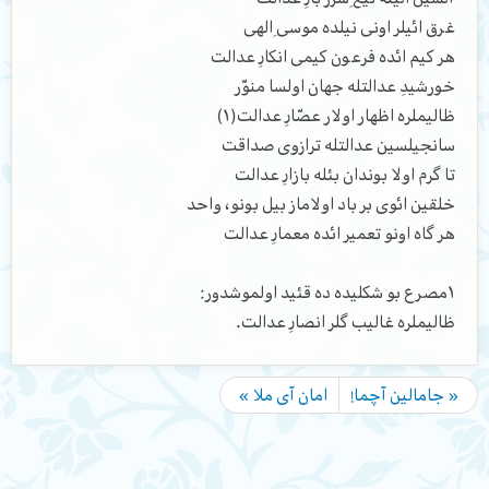
غرق ائیلر اونی نیلده موسیِ الهی
هر کیم ائده فرعون کیمی انکارِ عدالت
خورشیدِ عدالتله جهان اولسا منوّر
ظالیملره اظهار اولار عصّارِ عدالت(١)
سانجیلسین عدالتله ترازوی صداقت
تا گرم اولا بوندان بئله بازارِ عدالت
خلقین ائوی بر باد اولاماز بیل بونو، واحد
هر گاه اونو تعمیر ائده معمارِ عدالت
١مصرع بو شکلیده ده قئید اولموشدور:
ظالیملره غالیب گلر انصارِ عدالت.
« جامالین آچما!
امان آی ملا »