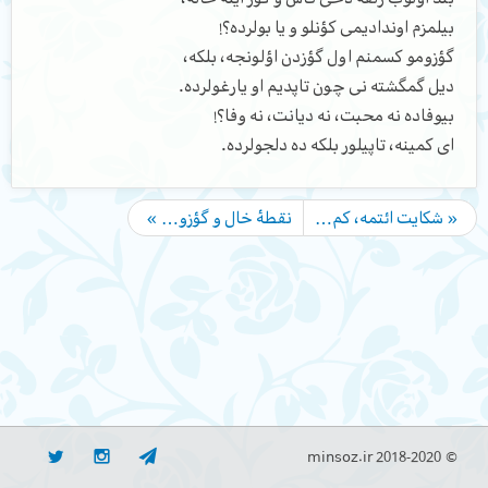
بیلمزم اوندادیمی کؤنلو و یا بولرده؟!
گؤزومو کسمنم اول گؤزدن اؤلونجه، بلکه،
دیل گمگشته نی چون تاپدیم او یارغولرده.
بیوفاده نه محبت، نه دیانت، نه وفا؟!
ای کمینه، تاپیلور بلکه ده دلجولرده.
« شکایت ائتمه، کم…
نقطۀ خال و گؤزو… »
© minsoz.ir 2018-2020