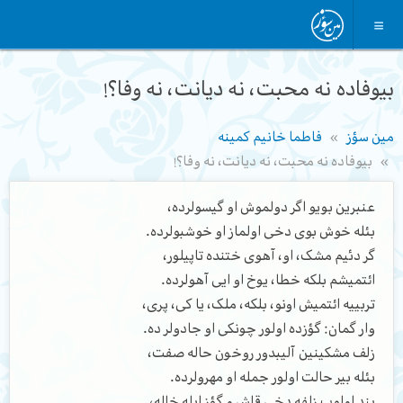
بیوفاده نه محبت، نه دیانت، نه وفا؟!
مین سؤز
فاطما خانیم کمینه
بیوفاده نه محبت، نه دیانت، نه وفا؟!
عنبرین بویو اگر دولموش او گیسولرده،
بئله خوش بوی دخی اولماز او خوشبولرده.
گر دئیم مشک، او، آهوی ختنده تاپیلور،
ائتمیشم بلکه خطا، یوخ او ایی آهولرده.
تربییه ائتمیش اونو، بلکه، ملک، یا کی، پری،
وار گمان: گؤزده اولور چونکی او جادولر ده.
زلف مشکینین آلیبدور روخون حاله صفت،
بئله بیر حالت اولور جمله او مهرولرده.
بند اولوب زلفه دخی قاش و گؤز ایله خاله،