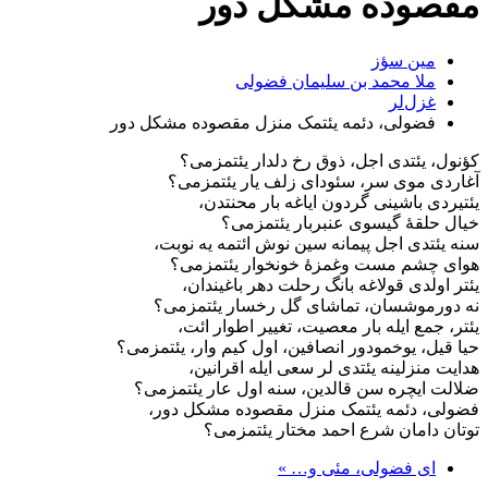
مقصوده مشکل دور
مین سؤز
ملا محمد بن سلیمان فضولی
غزل‌لر
فضولی، دئمه یئتمک منزل مقصوده مشکل دور
کؤنول، یئتدی اجل، ذوق رخ دلدار یئتمزمی؟
آغاردی موی سر، سئودای زلف یار یئتمزمی؟
یئتیردی باشینی گردون ایاغه بار محنتدن،
خیال حلقۀ گیسوی عنبربار یئتمزمی؟
سنه یئتدی اجل پیمانه سین نوش ائتمه یه نوبت،
هوای چشم مست وغمزۀ خونخوار یئتمزمی؟
یئتر اولدی قولاغه بانگ رحلت دهر باغیندان،
نه دورموشسان، تماشای گل رخسار یئتمزمی؟
یئتر، جمع ایله بار معصیت، تغییر اطوار ائت،
حیا قیل، یوخمودور انصافین، اول کیم وار، یئتمزمی؟
هدایت منزلینه یئتدی لر سعی ایله اقرانین،
ضلالت ایچره سن قالدین، سنه اول عار یئتمزمی؟
فضولی، دئمه یئتمک منزل مقصوده مشکل دور،
توتان دامان شرع احمد مختار یئتمزمی؟
ای فضولی، مئی و… »