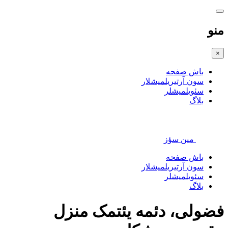
منو
×
باش صفحه
سون آرتیریلمیشلار
سئویلمیشلر
بلاگ
مین سؤز
باش صفحه
سون آرتیریلمیشلار
سئویلمیشلر
بلاگ
فضولی، دئمه یئتمک منزل