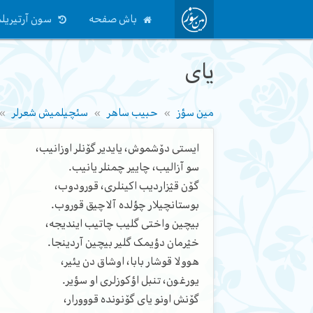
باش صفحه
سون آرتیریلم
یای
مین سؤز
حبیب ساهر
سئچیلمیش شعرلر
ایستی دۆشموش، یایدیر گۆنلر اوزانیب،
سو آزالیب، چاییر چمنلر یانیب.
گۆن قؽزاردیب اکینلری، قورودوب،
بوستانچیلار چؤلده آلاچیق قوروب.
بیچین واختی گلیب چاتیب ایندیجه،
خؽرمان دؤیمک گلیر بیچین آردینجا.
هوولا قوشار بابا، اوشاق دن یئیر،
یورغون، تنبل اؤکوزلری او سؤیر.
گۆنش اونو یای گۆنونده قووورار،