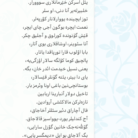
یئل اسرکن خؽرمانلاری سووورار.
خلبیرله‌یر آنا دنی، او سلر
توز ایچینده یووارلانار کؤرپه‌لر.
نعمت ایچره بوگون آجی چای ایچر،
قؽش گۆنونده کورلوق و آجلیق چکر.
آنا سئوینر، اوشاقلاری بوی آتار،
بابا اؤلوب قارا تورپاقدا یاتار.
پالچیق کوما کؤلگه سالار اؤزگی‌یه،
یعنی نسیل خیدمت ائدر خان، بگه.
یای دا بیتر، یئنه گۆنلر قؽسالار،
بوستانچی‌نین باغی اونا وئرمز بار.
تاخیل دولار آنبارینا اربابین
تازه‌لرکن مالاکئشی آروادین.
فال آچاراق دئیر سئللر آخاجاق،
آج کندلیلر یورد-یوواسیز قالاجاق.
گۆلله‌نه‌جک خانین گؤزل سارایی،
بگ آلاجاق بو ایل «دیمگسر پایی».