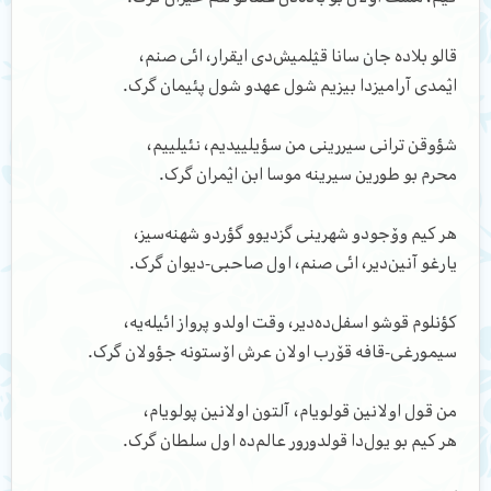
قالو بلاده جان سانا قؽلمیش‌دی ایقرار، ائی صنم،
اؽمدی آرامیزدا بیزیم شول عهدو شول پئیمان گرک.
شؤوقن ترانی سیررینی من سؤیلییدیم، نئیلییم،
محرم بو طورین سیرینه موسا ابن اؽمران گرک.
هر کیم وۆجودو شهرینی گزدیوو گؤردو شهنه‌سیز،
یارغو آنین‌دیر، ائی صنم، اول صاحبی-دیوان گرک.
کؤنلوم قوشو اسفل‌ده‌دیر، وقت اولدو پرواز ائیله‌یه،
سیمورغی-قافه قۆرب اولان عرش اۆستونه جؤولان گرک.
من قول اولانین قولویام، آلتون اولانین پولویام،
هر کیم بو یول‌دا قولدورور عالم‌ده اول سلطان گرک.