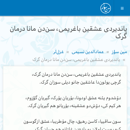
یاندیردی عشقین باغریمی، سن‌دن مانا درمان
گرک
مین سؤز
عمادالدین نسیمی
غزل‌لر
یاندیردی عشقین باغریمی، سن‌دن مانا درمان گرک
یاندیردی عشقین باغریمی، سن‌دن مانا درمان گرک،
گرچی یولون‌دا عاشقین جانو دیلی سوزان گرک.
دۆشدوم یئنه عشق اودونا، بۆریان یۆرک، گیریان گؤزوم،
هر کیم کی، دۆش‌دو عشقینه، بۆریانو هم گیریان گرک.
سون ساقییا، کاسن رهیق، چال مۆطریبا، عشق ازگوسون
کیم، مست اولان بو باده‌دن غلتانو هم حیران گرک.