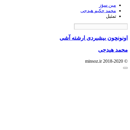
مین سؤز
محمد حکیم هیدجی
تمثیل
اونونچون بیشیردی ارشته آشی
محمد هیدجی
© minsoz.ir 2018-2020