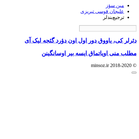
مین سؤز
علیجان قوسی تبریزی
ترجیع‌بندلر
دئرلر کی، یاووق دور اول اون دؤرد گئجه لیک آی
مطلب منی اویاتماق ایسه بیر اوسانگینن
© minsoz.ir 2018-2020