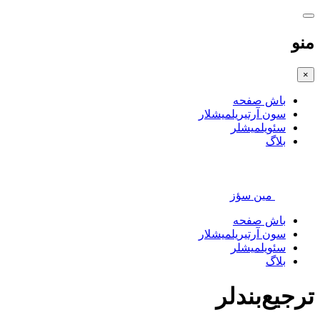
منو
×
باش صفحه
سون آرتیریلمیشلار
سئویلمیشلر
بلاگ
مین سؤز
باش صفحه
سون آرتیریلمیشلار
سئویلمیشلر
بلاگ
ترجیع‌بندلر