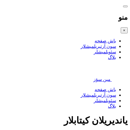
منو
×
باش صفحه
سون آرتیریلمیشلار
سئویلمیشلر
بلاگ
مین سؤز
باش صفحه
سون آرتیریلمیشلار
سئویلمیشلر
بلاگ
یاندیریلان کیتابلار