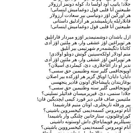
جلاد! یانیب اود اولسا دا، کوله دونمز آرزولار
طبیعتین آنا قلبی قول دوغمامیش اینسانی!
هر اورگین اؤز دونیاسی بیر سعادت آرزولار
قانلار​ایله یازیلمیشدیر هر آزادلیق داستانی
طبیعتین آنا قلبی قول دوغمامیش اینسانی!
ازل باشدان دوشمنیمدیر اۆزو میردار قارانلیق
هر توپراغین اؤز عشقی وار، هر ملتین اؤز آدی
کائناتا دئگیشمه​‌رم شهرتیمی بیر آنلیق
منم اودلار اولکه​‌سینین گونش دونلو اولادی!
هر توپراغین اؤز عشقی وار، هر ملتین اؤز آدی
ندیر او دار آغاجلاری، دئ، کیملردی آسیلان؟
اویونجاقمی گلیر سنه وطنیمین حق سسی؟
دایان! دایان! اویاق گزیر هر اۆرکده بیر اصلان
بوغازیندان یاپیشاجاق اونون قادیر پنجه​سی
اویونجاقمی گلیر سنه وطنیمین حق سسی؟
جلاد! سنمی، دئ، قیریرمیسان فدائیلر نسلینی؟
ملتیمین صاف قانی دیر قورد کیمی ایچدیگین قان!
بیر ورقله تاریخلری، اوتان منیم قارشیمدا
آنام تومروس کسمه‌​دیمی کیخسروین باشینی؟
کوراوغلونون، ستارخانین چلنگی وار باشیمدا
نسیللریم قویمایا​جاق داش اوستونه داشینی
آنام تومروس کسمه​‌دیمی کیخسرووین باشینی؟
سور آتینی، دورتنالا چاپ! مئیدان سنین​دیر، آنجاق