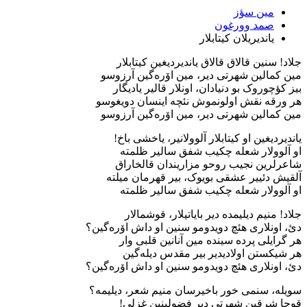
مین سؤز
صمد وورغون
یاندیریلان کیتابلار
جلاد! سنین قالاق قالاق یاندیردیغین کیتابلار
مین کمالین شهرتی دیر، مین اۆره​​‌گین آرزوسو
بیز کؤچوروک بو دنیادان، اونلار قالیر یادیگار
هر ورقه نقش اولونموش نئچه اینسان دویغوسو
مین کمالین شهرتی دیر، مین اۆره​‌گین آرزوسو
یاندیردیغین او کیتابلار آلوولانیر، یاخشی باخ!
او آلوولار شعله چکیب شفق سالیر ظلمته
شاعرلرین نجیب روحو مزاریندان قالخاراق
آلقیش دئییر عشقی بویوک، بیر قهرمان میلته
او آلوولار شعله چکیب شفق سالیر ظلمته
جلاد! منیم دیلیمده دیر بایاتیلار، قوشمالار
دئ، اونلاری هئچ دویدومو سنین او داش اۆره​‌گین؟
هر گرایلی پرده سینده مین آنانین قلبی وار
هر شیکستن اولادی​دیر بیر مقدس دیله​‌گین
دئ، اونلاری هئچ دویدومو سنین او داش اۆره‌​گین؟
سویله، سنمی خور باخیرسان منیم شعر، دیلیمه؟
قوجا شرقین شهرتی دیر فضولی​نین غزلی!