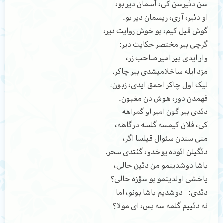
سن دئیرسن کی، آسمان دیر بو،
او دئیر، آری، ریسمان دیر بو.
گوش قیل کیم، بو خوش روایت دیر،
گرچی بیر مختصر حکایت دیر:
وار ایدی بیر امیر صاحب زر،
مزد ایله ساخلامیشدی بیر چاکر.
لیک اول چاکر احمق ایدی، زبون،
فهمدن دور، هوش دن مغبون.
دئدی بیر گون امیر او گمراهه –
کی، فلان کیمسه گلسه درگاهه،
منی سندن سئوال قیلسا اگر،
دئگیلن ائوده یوخدو، گئتدی سحر.
باشا دوشدینمو من دئین حالی،
یاخشی اولدینمو بو سؤزه حالی؟
دئدی:– دوشدیم باشا بونو، اما
نه دئییم گلمه سه بس، ای مولا؟