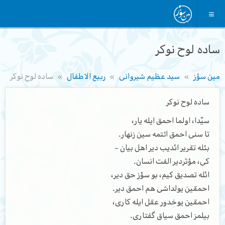
ساده لوح نوکر
مین سؤز
سید عظیم شیروانی
ربیع الاطفال
ساده لوح نوکر
ساده لوح نوکر
سیّدا، اولما احمق ایله یار،
تا سنی احمق ائتمه سین زنهار.
بئله تقریر ائدیب دیر اهل بیان –
کی، مؤثردیر الفت انسان.
ائله تصدیق کیم، بو سؤز حق دیر،
احمقین یولداشی هم احمق دیر.
احمقین یوخدور عقل ایله کاری،
بیلمز احمق سیاق گفتاری.