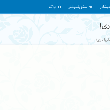
یشلار
سئویلمیشلر
بلاگ
ری!
لربالاری!