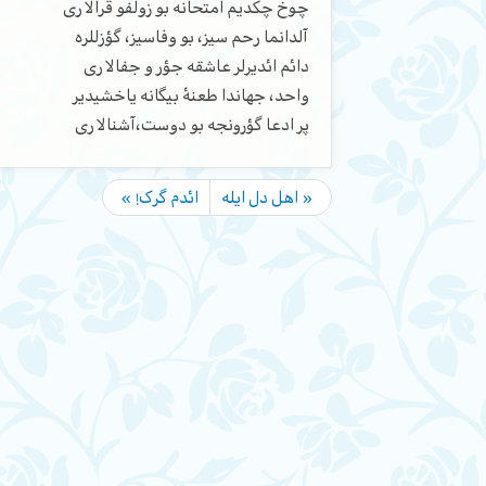
چوخ چکدیم امتحانه بو زولفو قرالاری
آلدانما رحم سیز، بو وفاسیز، گؤزللره
دائم ائدیرلر عاشقه جؤر و جفالاری
واحد، جهاندا طعنهٔ بیگانه یاخشیدیر
پر ادعا گؤرونجه بو دوست،آشنالاری
« اهل دل ایله
ائدم گرک! »