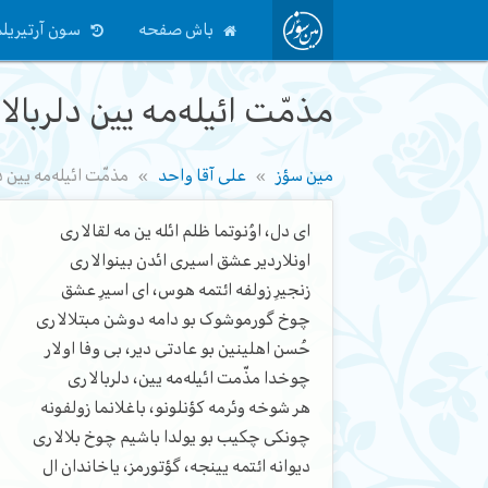
باش صفحه
سون آرتیریلم
مذمّت ائیله‌مه یین دلربالا
مین سؤز
علی آقا واحد
مذمّت ائیله‌مه یین د
ای دل، اوُنوتما ظلم ائله ین مه لقالاری
اونلاردیر عشق اسیری ائدن بینوالاری
زنجیرِ زولفه ائتمه هوس، ای اسیرِ عشق
چوخ گورموشوک بو دامه دوشن مبتلالاری
حُسن اهلینین بو عادتی دیر، بی وفا اولار
چوخدا مذّمت ائیله‌مه یین، دلربالاری
هر شوخه وئرمه کؤنلونو، باغلانما زولفونه
چونکی چکیب بو یولدا باشیم چوخ بلالاری
دیوانه ائتمه یینجه، گؤتورمز، یاخاندان ال