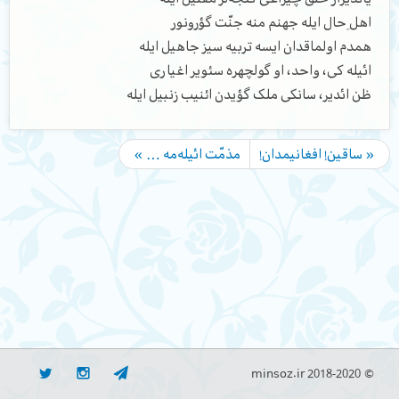
اهلِ حال ایله جهنم منه جنّت گؤرونور
همدم اولماقدان ایسه تربیه سیز جاهیل ایله
ائیله کی، واحد، او گولچهره سئویر اغیاری
ظن ائدیر، سانکی ملک گؤیدن ائنیب زنبیل ایله
« ساقین! افغانیمدان!
مذمّت ائیله‌مه … »
© minsoz.ir 2018-2020