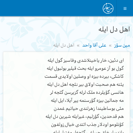
اهل دل ایله
مین سؤز
علی آقا واحد
اهل دل ایله
ای دئین، خار یاخینلاشدی وفاسیز گول ایله
گول بو آز عومرو ایله بحث قیلیر بولبول ایله
کاشکی، بیرده بیزه او وصلین اولایدی قسمت
یئنه هم صحبت اولاق بیر نئچه اهلِ دل ایله
هانسی گؤیلرده ملک لرله گزیرسن گئجه لر
مه جمالین بیزه گؤرسنمه ییر آیلا، ایل ایله
مئی بوساطیندا زهرلندی حیاتیم غمدن
هم قدحدین، گؤزلیم، غیرایله شیرین دل ایله
کؤنلومو اودلار جذب ائتدی خیالِ زولفون
یاندیرار خلق چیراغی گئجه‌لر مفتیل ایله