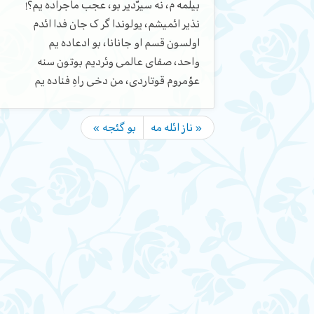
بیلمه م، نه سیرّدیر بو، عجب ماجراده یم؟!
نذیر ائمیشم، یولوندا گر ک جان فدا ائدم
اولسون قسم او جانانا، بو ادعاده یم
واحد، صفای عالمی وئردیم بوتون سنه
عؤمروم قوتاردی، من دخی راهِ فناده یم
« ناز ائله مه
بو گئجه »