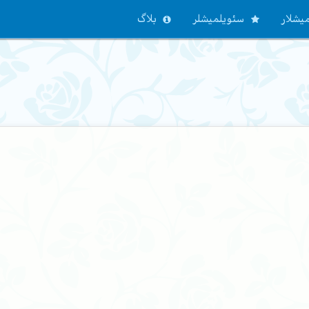
یشلار
سئویلمیشلر
بلاگ