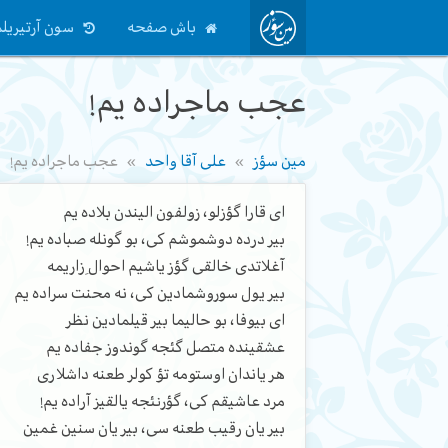
باش صفحه
سون آرتیریلم
عجب ماجراده یم!
مین سؤز
علی آقا واحد
عجب ماجراده یم!
ای قارا گؤزلو، زولفون الیندن بلاده یم
بیر درده دوشموشم کی، بو گونله صباده یم!
آغلاتدی خالقی گؤز یاشیم احوالِ زاریمه
بیر یول سوروشمادین کی، نه محنت سراده یم
ای بیوفا، بو حالیما بیر قیلمادین نظر
عشقینده متصل گئجه گوندوز جفاده یم
هر یاندان اوستومه تؤ کولر طعنه داشلاری
مرد عاشیقم کی، گؤرنئجه یالقیز آراده یم!
بیر یان رقیب طعنه سی، بیر یان سنین غمین