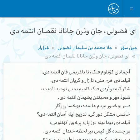
ای فضولی، جان وئرن جانانا نقصان ائتمه دی
مین سؤز
ملا محمد بن سلیمان فضولی
غزل‌لر
ای فضولی، جان وئرن جانانا نقصان ائتمه دی
آچمادی کؤنلوم فلک، تا باغریمی قان ائتمه دی،
قیلمادی خرم منی، تا زار و گریان ائتمه دی.
شکر کیم، وئردی فلک کامیم، منی نومید ائدیب،
شیوۀ مهر و محبتدن پشیمان ائتمه دی.
صبر یوخدور مردم عالمده، یوخسا روزگار
خانسی مشکل دور کی، تدریج ایله آسان ائتمه دی؟
قیلمادی بیدادیله یوز پاره پرخون کؤنلومی،
بو چمنده گل کیمی بیر لحظه خندان ائتمه دی.
درد یوخدور کیمسه ده، یوخسا طبیب درد عشق