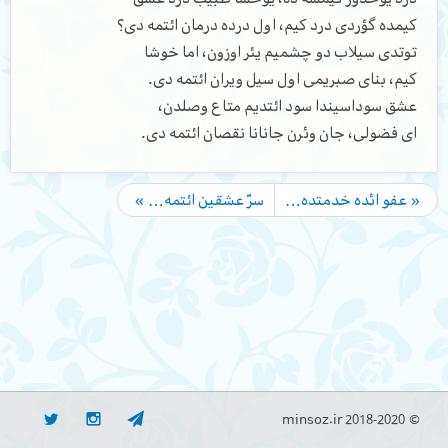
کیمده گؤردی درد کیم، اول درده درمان ائتمه دی؟
توتدی سیلاب دو چشمیم یئر اوزون، اما خوشا
کیم، بنای صبریمی اول سیل ویران ائتمه دی.
عشق سوداسیندا سود ائتدیم متاع وصلدن،
ای فضولی، جان وئرن جانانا نقصان ائتمه دی.
« عفو ائده خدمتده…
سرّ عشقین ائتمه… »
© minsoz.ir 2018-2020