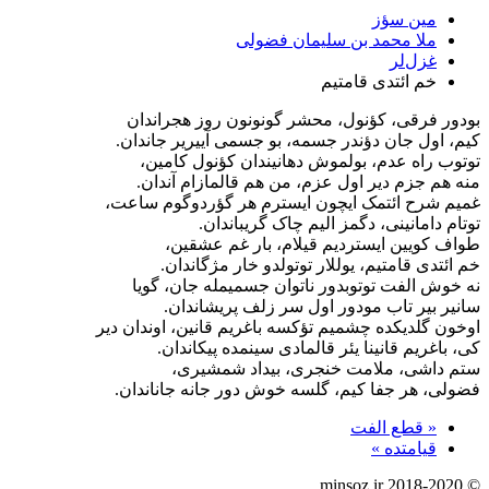
مین سؤز
ملا محمد بن سلیمان فضولی
غزل‌لر
خم ائتدی قامتیم
بودور فرقی، کؤنول، محشر گونونون روز هجراندان
کیم، اول جان دؤندر جسمه، بو جسمی آییریر جاندان.
توتوب راه عدم، بولموش دهانیندان کؤنول کامین،
منه هم جزم دیر اول عزم، من هم قالمازام آندان.
غمیم شرح ائتمک ایچون ایسترم هر گؤردوگوم ساعت،
توتام دامانینی، دگمز الیم چاک گریباندان.
طواف کویین ایستردیم قیلام، بار غم عشقین،
خم ائتدی قامتیم، یوللار توتولدو خار مژگاندان.
نه خوش الفت توتوبدور ناتوان جسمیمله جان، گویا
سانیر بیر تاب مودور اول سر زلف پریشاندان.
اوخون گلدیکده چشمیم تؤکسه باغریم قانین، اوندان دیر
کی، باغریم قانینا یئر قالمادی سینمده پیکاندان.
ستم داشی، ملامت خنجری، بیداد شمشیری،
فضولی، هر جفا کیم، گلسه خوش دور جانه جاناندان.
« قطع الفت
قیامتده »
© minsoz.ir 2018-2020