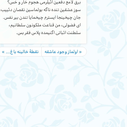
برق لامع دفعین ائیلرمی هجوم خار و خس؟
سوز عشقین تنده ناگه بولماسین نقصان دئییب،
جان چیخینجا ایسترم چیخمایا تندن بیر نفس.
ای فضولی، من قناعت ملکونون سلطانیم،
سلطنت اثباتی اگنیمده پلاس فقر بس.
« اولماز وجود عاشقه
نقطۀ خالینه باغ… »