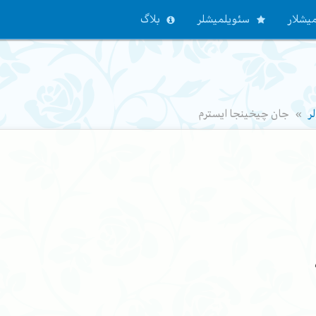
یشلار
سئویلمیشلر
بلاگ
ر
جان چیخینجا ایسترم