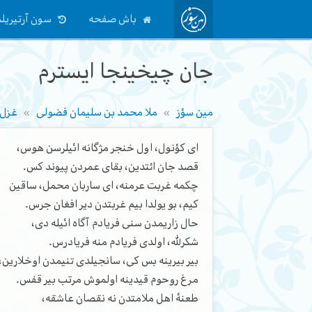
باش صفحه
سون آرتیریلم
جان چیخینجا ایسترم
مین سؤز
ملا محمد بن سلیمان فضولی
غزل‌ل
ای کؤنول، اول خنجر مژگانه ائیلرسن هوس،
قصد جان ائتدین، بقای عمردن پیوند کس.
چکمه غربت عرمنه، ای ساربان محمل، ساقین
کیم، بو یولدا بیم غربتدن دیر افغان جرس.
حال زاریمدن سنی فریادم آگاه ائیله دی،
شکرلله، اولدی فریادم منه فریادرس.
بیر بیرینه بس کی، سانجیلدی تنیمدن اوخلارین،
مرغ روحوم قیدینه اولموش مرتب بیر قفس.
طعنۀ اهل ملامتدن نه نقصان عاشقه،