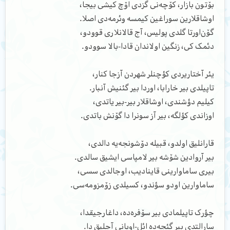
بۆتون بازار، کۆچه‌نی گزدی اۆچ کیشی بیجا،
اوشاقلارین سوراغین کیمسه وئرمه‌دی اصلا.
گۆن‌اورتا گلدی پولیس، آج قالانلاری قوودو،
دئمک کی، زنگین اولاندان قادا-بالا سوودو.
یئر آختاریردی کؤچنلر شهردن آزجا کنار،
تاپیلدی بیر خارابا، اوردا بیر گئنیش آنبار.
کیلیم دؤشندی، اوشاقلار بیر-بیر یاتدی،
اوزاندی کؤلگه، بیر آز سونرا دا گۆنش باتدی.
قارانلیق اولدو، قبیله دۆشونجه‌یه دالدی،
بیر آروادین شۆشه بیر لامپاسی ایشیق سالدی.
بیری ساماوارینی قاینادیب، اوجالدی سسی،
ساماوارین اودو سؤندو، کسیلدی زۆمزومه‌سی.
چؤرک تاپیلمادی بیر سۆفره‌ده، داغارجیقدا،
سارالتدی بیر گئجه‌ده ائل-اوبانی آجلیق دا.