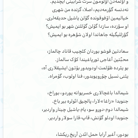
و اؤلمه‌دن اؤلومون سرت شرابینی ایچدیم.
نه‌دنسه گؤرمه‌دیم، اصلا، گزنده من شهری
خیالیمین اۆفوقونده گۆلن یاشیل حدیقه‌لری.
او سؤزده، سازدا گۆلن گۆللنن شهر بو ایمیش؟
گؤزللیگیله جاهاندا اولان شؤهره بو ایمیش؟
سعادتین قوشو بوردان کئچیب قاناد چالماز،
محبّتین آغاجی تورپاغیندا کؤک سالماز.
بو یئرده ظۆلمت اودوبدور بۆتون ایشیقلاری آه،
یئنی نسیل چۆرویوبدور، فنا اولوب، گۆمراه.
شیمالدا باغچالاری خسریوانه یوردو، بوراخ،
جنوبدا «زاغا»لارا، پالچیق ائولره بیر باخ.
شیمالدا دوم-دورو سو، یام-یاشیل چینار واردیر،
جنوبدا اودلو گۆنش، قاپ-قارا سولار واردیر.
بودور، آغیر آرابا حمل ائدن آریخ ریکشا،