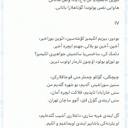
هاوایی نفس یولوندا گۆناهلارا باتانی.
IV
بودور، بیزیم ائلیمیز کؤشه‌سین، ائوین بوراخیر،
آخین-آخین بو بلالی.جهنم ایچره آخیر.
دئمک کی، ساخسی‌یا ساتمیش جواهیری ائلیمیز؟
بو توزلو بولود اۆچون تارمار اولوب تبریز.
چیچکلی، گۆللو چمنلر منی قوجاقلارکن،
سنین سوراغینی آلدیم، بو شهره گلدیم من.
سنی خارابادا تاپدیم، فلاکت ایچره آمان،
سنی اریتدی گؤزل قؽز، آلوو ساچان تهران.
گل ایندی غربه ساری، داغلاری آشیب گئده‌لیم،
او یئرده‌کی یاشاییر ایندی اویماغیم و ائلیم.