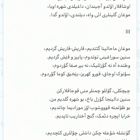
اوشاقلار اؤلدو آجیندان، داغیلدی شهره اوبا،
موغان گلینلری ائی واه، دیلندی، اؤلدو گدا.
III
موغان ماحالینا گئتدیم، قاریش-قاریش گزدیم،
سنین سوراغینی توتدوم، پاییز و قؽش گزدیم.
وطنده آه نه گؤزللیک، نه بیر صفا گؤردوم،
سؤنوک اوجاق، قورو کهریز، یؽخیق کوما گؤردوم.
چیچکلی، گۆللو چمنلر منی قوجاقلارکن
سنین دالینجا گؤزل باخ، بو شهره گلدیم من.
بو ظۆلمته قوووشوب اؤز مورادیما چاتدیم،
خرابا ایچره دئمک، گنج آختاریب تاپدیم.
گۆنشله شؤعله چکن داشلی چؤللری کئچدیم،