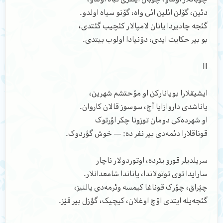
دئین، گۆلن ائلین ائی واه، گۆنو سیاه اولدو.
گئجه چادیردا یانان لامپالار کئچیب گئتدی،
بو بیر حکایت ایدی، دۆنیادا اولوب بیتدی.
II
ایشیقلارا بویانارکن او مؤحتشم شهرین،
یاناشدی داروازایا آج، سوسوز قالان کاروان.
او شهرده‌کی دومان توزونا چکر اؤرتوک
قوناقلارا دئمه‌دی بیر نفر ده: — خوش گؤردوک.
سریلدیلر قورو یئرده، اوتوردولار ناچار
سارایدا توی توتولاندا، یاناندا شامعدانلار.
چؽراق، چؤرک قوناغا کیمسه وئرمه‌دی یالنیز،
گئجه‌یله ایتدی اۆچ اوغلان، کیچیک، گؤزل بیر قؽز.