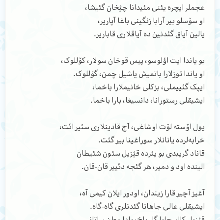
عجملر ایچره یئنی مئیدانا چؽخان گئیشا،
او سۆسلو بیر آرابا زنگینی باغا آپاریر،
یالین آیاق گئدنین ده آیاقلاری قاباریر.
بو یاندا ایت اؤلوسو، پیس قوخان سولار، کۆللوک،
او یاندا توزلارا باتمیش یاشیل چمن، گۆللوک.
ایپک گئییملی، بزکلی خانیملارا باخما،
ایشیقلی رستورانا، دانسیغا، بارا باخما.
یول اۆسته لۆت اوشاغی، آج قادینلاری سئیر ائت،
خرابه‌لرده یانانلار سوراغینا بیر گئت.
قاناد گریبدی بو یئرده قؽزیل سئون شئیطان
الینده اود و دمیر، هر گئجه دئییر قان-قان.
آغیز آچیر قارا زیندان، اودور ایلان کیمی آه،
ایشیقلی عالی جاهانا گئدنلری گاه-گاه.
قؽزیل کالسچایا گل باخ، یادا وطن ساتانی