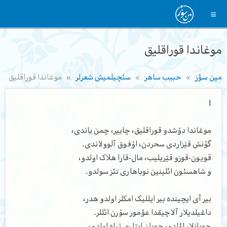
موغاندا قوراقلیق
مین سؤز
حبیب ساهر
سئچیلمیش شعرلر
موغاندا قوراقلیق
I
موغاندا دۆشدو قوراقلیق، چاییر، چمن یاندی،
گۆنش قؽزاردی سحردن، اۆفوق آلوولاندی.
قویون-قوزو قؽریلیب، مال-قارا هلاک اولدو،
و شاهسئون ائلینین نوباهاری تئز سولدو.
بیر آی ایچینده بیر ایللیک امکلر اولدو هدر،
داغیلدیلار آلاچیقدا عؤمور سۆرن ائللر.
چوبانلار اؤلدو، چوبان ایتلری تباه اولدو،