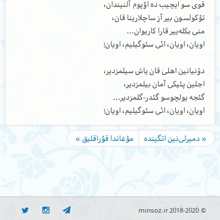
قوی سو ایچیب ده اؤپوم آلنیندان،
تؤکولسون بیر آز ساچلارینا قان،
منی بکله‌ییر قارا کاریوان...
اویان، اویان، ائی سئوگیلیم، اویان!
دۆنیانین اهلی قان یاش سیلمزدیر،
اجلین پئیکی آمان بیلمزدیر،
گئجه یولچوسو گئدر-گلمزدیر...
اویان، اویان، ائی سئوگیلیم، اویان!
« دمیرلی‌نین اتگینده
مۇغاندا قۇراقلیق »
© minsoz.ir 2018-2020