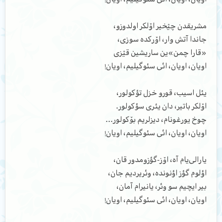
مشریقدن چؽخیر اۆلکر اولدوزو،
جاندا آتش وار، اۆرکده سوزی،
«قارا چمن»ین ساریشین قؽزی
اویان، اویان، ائی سئوگیلیم، اویان!
یئل اسیب، قورو خزل تؤکولور،
اۆلکر باتیر، دان یئری سؤکولور.
چوخ یورغونام، دیزلریم بۆکولور...
اویان، اویان، ائی سئوگیلیم، اویان!
یارالی‌یام آه، اۆز-گؤزومدور قان،
اؤلوم گؤز اؤنونده، وئریردیم جان،
بیر ایچیم سو وئر، یانیرام آمان،
اویان، اویان، ائی سئوگیلیم، اویان!