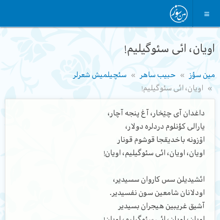
اویان، ائی سئوگیلیم!
مین سؤز
حبیب ساهر
سئچیلمیش شعرلر
اویان، ائی سئوگیلیم!
داغدان آی چؽخار، آغ پنجه آچار،
یارالی کؤنلوم دردلره دولار،
اۆزونه باخدیقجا قوشوم قونار
اویان، اویان، ائی سئوگیلیم، اویان!
ائشیدیلن سس کاروان سسیدیر،
اودلانان شامعین سون نفسیدیر.
آشیق غریبین هیجران بسیدیر
اویان، اویان، ائی سئوگیلیم، اویان!