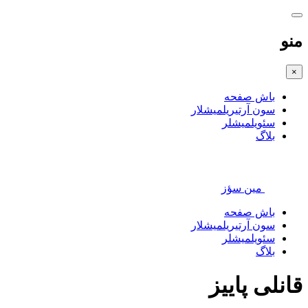
منو
×
باش صفحه
سون آرتیریلمیشلار
سئویلمیشلر
بلاگ
مین سؤز
باش صفحه
سون آرتیریلمیشلار
سئویلمیشلر
بلاگ
قانلی پاییز