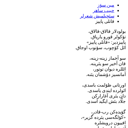
مین سؤز
حبیب ساهر
سئچیلمیش شعرلر
قانلی پاییز
بولودلار قالاق-قالاق،
تؤکولر قورو یارپاق.
پاییزدیر: «قانلی پاییز»
ائل کؤچوب، سؤنوب اوجاق.
سو آخماز زینه-زینه،
قان آخیر سو یئرینه.
ائللره دیوان توتور،
آمانسیز دۆشمان یئنه.
اورتانی ظۆلمت باسدی،
ائولرده ایندی یاسدی.
دان یئری آغارارکن
جلّاد بئش ایگید آسدی.
گؤیده‌کن رب-قادر،
«کؤلگه‌سی یئرده گزیر»،
افییون درویشلره