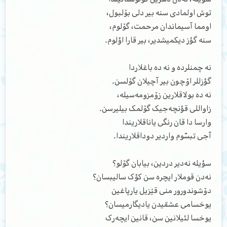
توش اولمادی سنه بیر دلی بۆلبول،
اومما آسیماندان مرحمت، گۆلوم،
سنه گؤز دیکمیشدیر، بیر قارا اؤلوم.
نه چمنلرده و نه ده باغلاردا
گؤزللر اۆچون بیر آچیلان گۆلسن.
نه ده بولاقلارین زۆمزومه‌سیله،
زاواللی قؤنچه‌جیک گۆلمک بیلیرسن.
وارسا دا قان رنگی یاناقلاریندا
آجی تبسّوم واردیر دوداقلاریندا.
سؤیله نه‌دیر دردین، بیابان گۆلو؟
نه‌دن قوملار ایچره سن کؤک سالیبسان؟
دۆشوندورور منی قؽزیل یارپاغین
یوخسامی عشقیدن یادیگارمیسان؟
یوخسا لئیلانین سن، قانین ایچه‌رک