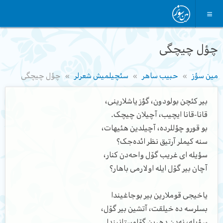
چؤل چیچگی
مین سؤز
حبیب ساهر
سئچیلمیش شعرلر
چؤل چیچگی
بیر کئچن بولودون، گؤز یاشلارینی،
قانا-قانا ایچیب، آچیلان چیچک.
بو قورو چؤللرده، آچیلدین هئیهات،
سنه کیملر آرتیق نظر ائده‌جک؟
سؤیله ای غریب گۆل واحه‌دن کنار،
آچان بیر گۆل ایله اولارمی باهار؟
یاخیجی قوملارین بیر بوجاغیندا
بسلرسه ده خیلقت، آتشین بیر گۆل،
سؤیله، نه‌دن دهرین گۆلوستانیندا