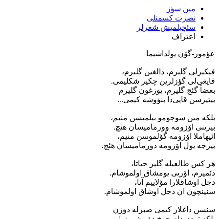
مین سؤز
نصرت کسمنلی
سئچیلمیش شعرلر
اعتراف
عؤمور-گۆن یولداشیما
فیکیرلی گلیرم، دالغین گلیرم،
قایغی‌لی گؤزلرین چکیر شکلیمی.
بعضاً گئج گلیرم، یورغون گلیرم
بیتیرسن قاپی‌دا بنؤوشه کیمی...
بلکه مین سوچومو بیلمیسن منیم،
بیرینی اۆزومه وورمامیسان هئچ.
ائیهاملا اۆزومه گۆلموسن منیم،
بیرجه یول اۆزومه دورمامیسان هئچ.
هر کس طالعیله گلیر حیاتا،
دئمیرم، اۆریی یومشاق اولموشام.
دجل اوشاقلارا مۆلاییم آتا،
سنینچون ان دجل اوشاق اولموشام.
سنسن داغلار کیمی صبرله دؤزن
بلکه ترددودله چوخ دؤیوشموسئن.