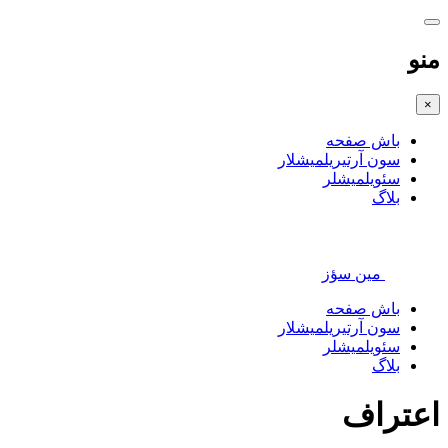
منو
×
باش صفحه
سون آرتیریلمیشلار
سئویلمیشلر
بلاگ
مین سؤز
باش صفحه
سون آرتیریلمیشلار
سئویلمیشلر
بلاگ
اعتراف