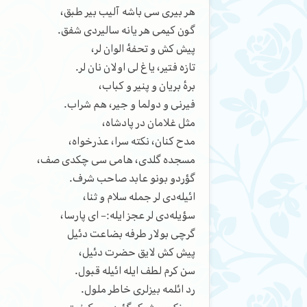
هر بیری سی باشه آلیب بیر طبق،
گون کیمی هر یانه سالیردی شفق.
پیش کش و تحفۀ الوان لر،
تازه فتیر، یاغ لی اولان نان لر.
برۀ بریان و پنیر و کباب،
فیرنی و دولما و جیر، هم شراب.
مثل غلامان در پادشاه،
مدح کنان، نکته سرا، عذرخواه،
مسجده گلدی، هامی سی چکدی صف،
گؤردو بونو عابد صاحب شرف.
ائیله‌دی لر جمله سلام و ثنا،
سؤیله‌دی لر عجز ایله:– ای پارسا،
گرچی بولار طرفه بضاعت دئیل
پیش کش لایق حضرت دئیل،
سن کرم لطف ایله ائیله قبول.
رد ائلمه بیزلری خاطر ملول.