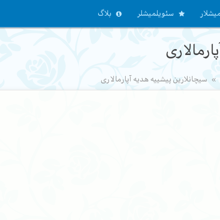
یشلار
سئویلمیشلر
بلاگ
ارمالاری
سیچانلارین پیشییه هدیه آپارمالاری