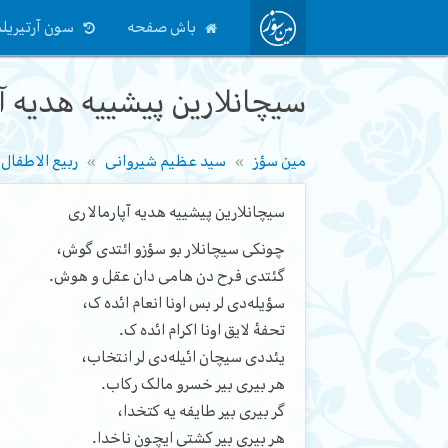
باش صفحه
سون آرتیریلم
سیچانلارین پیشییه هدیه آپ
مین سؤز
سید عظیم شیروانی
ربیع الاطفال
سیچانلارین پیشییه هدیه آپارمالاری
چونکی سیچانلار بو سؤزو ائتدی گوش،
گئتدی فرح دن هامی دان عقل و هوش.
سؤیله‌دی لر بس اونا انعام ائده ک،
تحفۀ لایق اونا اکرام ائده ک.
یئددی سیچان ائیله‌دی لر انتخاب،
هر بیری بیر خسرو مالک رکاب.
گر بیری بیر طایفه یه کتخدا،
هر بیری بیر کشتی ایچون ناخدا.