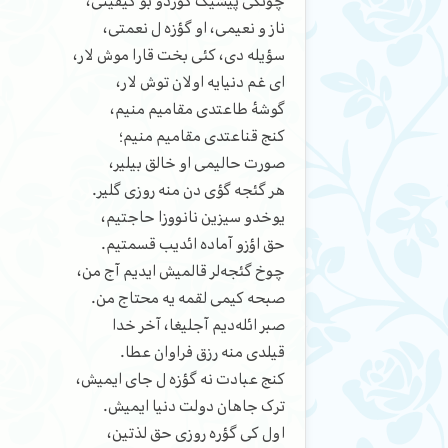
چونکی پیشیک گؤردو بو کیفیتی،
ناز و نعیمی، او گؤزه ل نعمتی،
سؤیله دی، کئی بخت قارا موش لار،
ای غم دنیایه اولان توش لار،
گوشۀ طاعتدی مقامیم منیم،
کنج قناعتدی مقامیم منیم؛
صورت حالیمی او خالق بیلیر،
هر گئجه گؤی دن منه روزی گلیر.
یوخدو سیزین نانووزا حاجتیم،
حق اؤزو آماده ائدیب قسمتیم.
چوخ گئجه‌لر قالمیش ایدیم آج من،
صبحه کیمی لقمه یه محتاج من.
صبر ائله‌دیم آجلیغا، آخر خدا
قیلدی منه رزق فراوان عطا.
کنج عبادت نه گؤزه ل جای ایمیش،
ترک جاهان دولت دنیا ایمیش.
اول کی گؤره روزی حق لذتین،