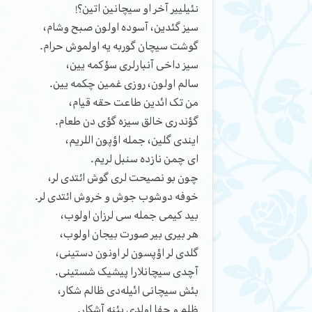
نئیلییر آخر او سیچانین اتین؟!
سیز گئدین، آسوده اولون صبح وشام،
گوشت سیچان گوربه یه اولموش حرام.
سیز داخی آنبارلری سؤکمه یین،
سالم اولون، روزی غمین چکمه یین.
من تک ائدین طاعت حقه قیام،
گؤندری خالق سیزه گؤی دن طعام.
ایندی گلین، جمله اؤپون اللریم،
ای چمن نازده سنبل لریم.
چون بو نصیحت لری گوش ائتدی لر،
خوفه دوشوب جوش و خروش ائتدی لر.
بید کیمی جمله سی لرزان اولوب،
هر بیری بیر صورت بیجان اولوب،
گلدی لر اؤپسون لر اونون دستینی،
آچدی سیچانلارا پیشیک شستینی.
بئش سیچانی ائیله‌دی ظالم شکار،
ظلم و جفا اولدی یئنه آشکار.