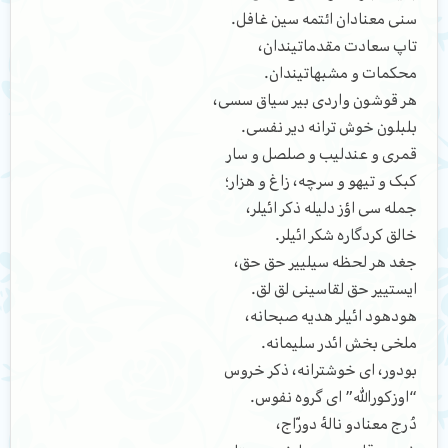
سنی معنادان ائتمه سین غافل.
تاپ سعادت مقدماتیندان،
محکمات و مشبهاتیندان.
هر قوشون واردی بیر سیاق سسی،
بلبلون خوش ترانه دیر نفسی.
قمری و عندلیب و صلصل و سار
کبک و تیهو و سرچه، زاغ و هزار؛
جمله سی اؤز دلیله ذکر ائیلر،
خالق کردگاره شکر ائیلر.
جغد هر لحظه سیلییر حق حق،
ایستییر حق لقاسینی لق لق.
هودهود ائیلر هدیه صبحانه،
ملخی بخش ائدر سلیمانه.
بودور، ای خوشترانه، ذکر خروس
“اوزکورالله” ای گروه نفوس.
دُرج معنادو نالۀ دورّاج،