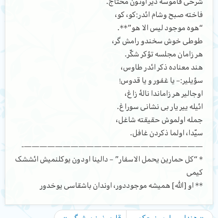
شرحی قاموسه دیر اونون محتاج.
فاخته صبح وشام ائدر:کو، کو،
“هوه موجود لیس الا هو”**.
طوطی خوش سخندو رامش گر،
هر زامان مجلسه تؤکر شکّر.
هند معناده ذکر ائدر طاوس،
سؤیلیر:– یا غفور و یا قدوس!
اوجالیر هر زاماندا نالۀ زاغ،
ائیله ییر یار بی نشانی سوراغ.
جمله اولموش حقیقته شاغل،
سیّدا، اولما ذکردن غافل.
———————————————————————-
* “کل حمارین یحمل الاسفار” – دالینا اودون یوکلنمیش ائششک
کیمی
** او [الله] همیشه موجوددور، اوندان باشقاسی یوخدور