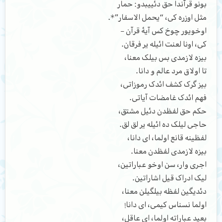
بونو قرآندا حق دئییبدو: حمار
مثل اوزره کی، “یحمل الاسفار”*.
اوخویور چوخ کس آیۀ قرآن –
کی، اونا لعنت ائیله یر فرقان.
بیزه لازمدی بس بیلک معنا،
تا اولاق مرد عالم و دانا.
بیز گرک کشف ائدک رموزاتی،
فهم ائدک غامضات آیاتی.
حکم حق لفظدن دئیل مشتق،
حاجی لیلک ده ائیله یر لق لق.
لفظینه قانع اولما، ای دانا،
بیزه لازمدی لفظدن معنا.
اجری وار، سن اوخو عباراتین،
لیک ادراک قیل اشاراتین.
دئدیگین لفظه بیلگیلن معنا،
اولما نسناس کیمی، ای دانا!
بعید عباراته اولما، ای عاقل،