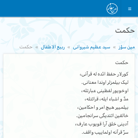
حکمت
مین سؤز
سید عظیم شیروانی
ربیع الاطفال
حکمت
حکمت
کورلار حفظ ائده له قرآنی،
لیک بیلمزلر اوندا معنانی.
اوخویور لفظینی عبارتله،
مدّ و اشباء ایله، قرائتله،
بیلمییر هیچ امر و احکامین،
خالقین ائتدیگی سرانجامین.
آدینی خلق آرا قویوب عارف،
سرّ قرآنه اولماییب واقف.