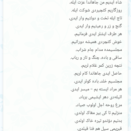
شاه ایدیم من جاهاندا عزت ایله،
روزگاریم کئچیردی شوکت ایله.
تاج ایله تخت و دولتیم وار ایدی،
گنج و زر و رعیتیم وار ایدی.
هر طرف ایشلر ایدی فرمانیم،
خوش کئچردی همیشه دورانیم.
مجلسیمده مدام جام شراب،
ساقی و باده، چنگ و تار و رباب.
نئچه زرین کمر غلام لریم،
حاصل ایدی جاهاندا کام لریم.
مجلسیم خلد، باده کوثر ایدی،
هر مراد ایسته یم – میسر ایدی.
ائیله‌دی دهر ایشیمی برباد،
مرغ روحه اجل اولوب صیاد،
منزلیم تا کی بیر مغاک اولدی،
بدنیم دؤندو تیره خاک اولدی.
قبریمی سیل هم فنا قیلدی،