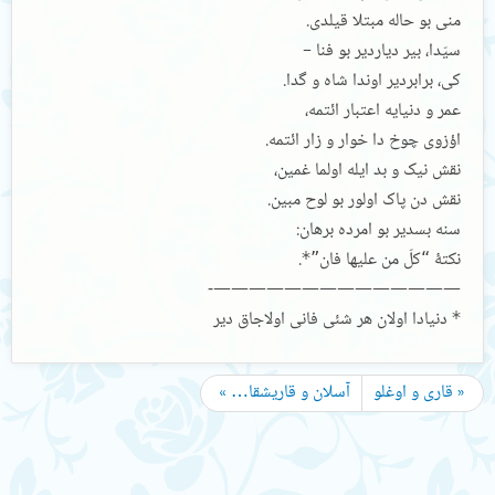
منی بو حاله مبتلا قیلدی.
سیّدا، بیر دیاردیر بو فنا –
کی، برابردیر اوندا شاه و گدا.
عمر و دنیایه اعتبار ائتمه،
اؤزوی چوخ دا خوار و زار ائتمه.
نقش نیک و بد ایله اولما غمین،
نقش دن پاک اولور بو لوح مبین.
سنه بسدیر بو امرده برهان:
نکتۀ “کلّ من علیها فان”*.
——————————————-
* دنیادا اولان هر شئی فانی اولاجاق دیر
« قاری و اوغلو
آسلان و قاریشقا… »