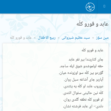
عابد و قورو کلّه
مین سؤز
سید عظیم شیروانی
ربیع الاطفال
عابد و قورو کلّه
عابد و قورو کلّه
چای کناریندا بیر نفر عابد
حقه اولموشدو شوق ایله ساجد.
گؤردو بیر کلّه سو اوزونده عیان،
آپاریر چای آشاغه سیل روان.
دوروب عابد او کلّه یه یئتدی،
کلّه نین حالینی سئوال ائتدی.
او قورو کلّه نطقه گلدی روان،
دئدی:– ای عابد فرشته نشان،