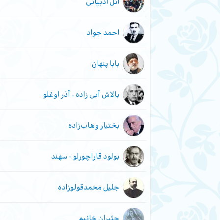
ائل ادبیاتی
احمد جواد
بابا پنهان
بالاش آبی زاده - آذر اوغلو
بختیار وهاب‌زاده
بولود قاراچورلو - سهند
جلیل محمدقولوزاده
حئیران خانیم