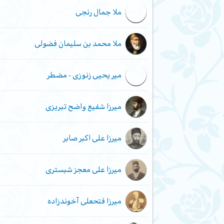
ملا جمال رنجی
ملا محمد بن سلیمان فضولی
میر یحیی زنوزی - مضطر
میرزا شفیع واضح تبریزی
میرزا علی اکبر صابر
میرزا علی معجز شبستری
میرزا فتحعلی آخوندزاده