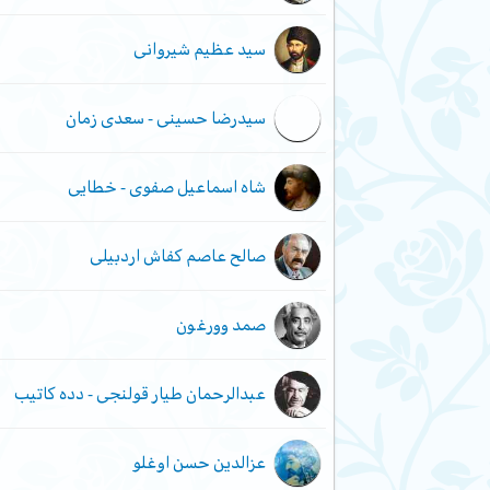
سید عظیم شیروانی
سیدرضا حسینی - سعدی زمان
شاه اسماعیل صفوی - خطایی
صالح عاصم کفاش اردبیلی
صمد وورغون
عبدالرحمان طیار قولنجی - دده کاتیب
عزالدین حسن اوغلو