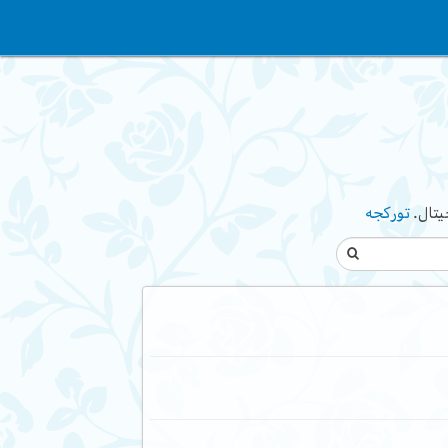
یتال.
تورکجه