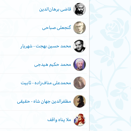
قاضی برهان‌الدین
گنجعلی صباحی
محمد حسین بهجت - شهریار
محمد حکیم هیدجی
محمدعلی مناف‌زاده - ثابیت
مظفرالدین جهان شاه - حقیقی
ملا پناه واقف