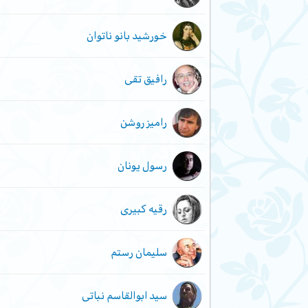
خورشید بانو ناتوان
رافیق تقی
رامیز روشن
رسول یونان
رقیه کبیری
سلیمان رستم
سید ابوالقاسم نباتی