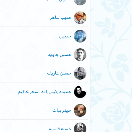
حبیب ساهر
حبیبی
حسین جاوید
حسین عاریف
حمیده رئیس‌زاده - سحر خانیم
حیدر بیات
خسته قاسیم