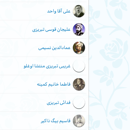
علی آقا واحد
علیجان قوسی تبریزی
عمادالدین نسیمی
غریبی تبریزی منتشا اوغلو
فاطما خانیم کمینه
فدائی تبریزی
قاسیم بیگ ذاکیر