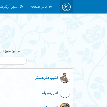
باش صفحه
سون آرتیریلم
«مین سؤز» پرو
آشیق علی‌عسگر
آنار رضایف