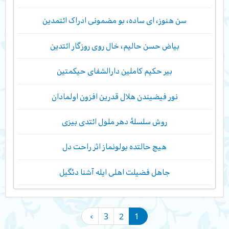
سن هنوز، ای ساده، بو مضمونی ادراک ائتمدین
بیاض حسن حالیم، خال روی روزگار ائتدین
بیر حکیم کاملین دارالشفای حیکمتین
نور فیضیندن هلال قدرین افزون اولمادان
روش سلسلۀ دهر ملول ائتدی بیزی
هیچ حالتده بولونماز اثر راحت دل
جاهل فضیلت اهلی ایله آشنا دئگیل
›
3
2
1