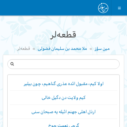
قطعه‌لر
مین سؤز
ملا محمد بن سلیمان فضولی
قطعه‌لر
اولا کیم، مقبول ائده عذری گناهیم، چون بیلیر
کیم ولایت دن دگیل خالی
ارذل اهلی جهنم ائیله یه صبحان سنی
گرچی نعمت چوخ