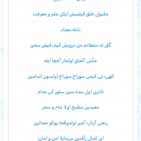
مقبول خلق قیلمیش ایکن علم و معرفت
ذلته معتاد
گؤر نه سلطانم من درویش کیم، فیض سخن
جنّتی آلماق اولماز آغچا ایله
الهی، نی کیمی سوراخ سوراخ اولسون اندامین
تانری اول بنده سین سئور کی مدام
معبدین مطبخ اولا شام و سحر
رنجی آرتار، آغیر اولدوقجا یوکو حمالین
ای کمال رأفتین سرمایۀ امن و امان!