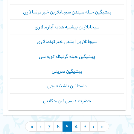
پیشیگین حیله سیندن سیچانلارین خبر توتمالاری
سیچانلارین پیشییه هدیه آپارمالاری
سیچانلارین ایشدن خبر توتمالاری
پیشیگین حیله گرلیکله توبه سی
پیشیگین تعریفی
داستانین باشلانغیجی
حضرت عیسی نین حکایتی
»
›
7
6
5
4
3
‹
«