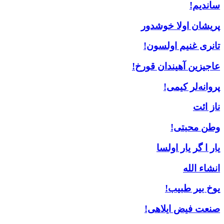
ساندیم!
پریشان اولا خوشدور
تانری غنیم اولسون!
عاجیزین آهیندان قورخ!
پروانه‌لر کیمی!
ناز ائت
وطن محبتی!
یار ا گر یار اولسا
انشاء الله
یوخ بیر طبیب!
صنعت فیض ایلاهی!