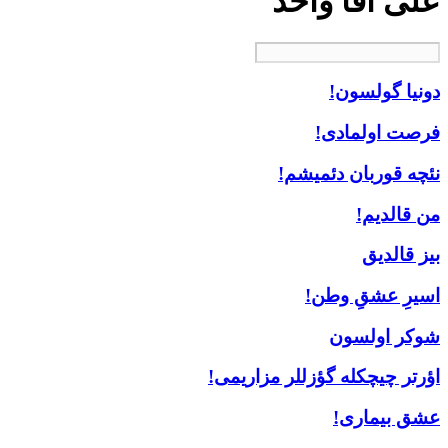
علی آقا واحد
دونیا گولسون!
فرصت اولمادی!
نئچه قوربان دئمیشم!
من قالدیم!
بیز قالدیق
اسیرِ عشقِ وطن!
شوکر اولسون
اؤرتر چیچکله گؤزللر مزاریمی!
عشق بیماری!